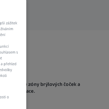
ší zážitek
užíváním
tění
funkcí
Souhlasem s
at
 a přehled
ředvolby
koli
Nastavitelné zóny brýlových čoček a
rychlá adaptace.
osti o