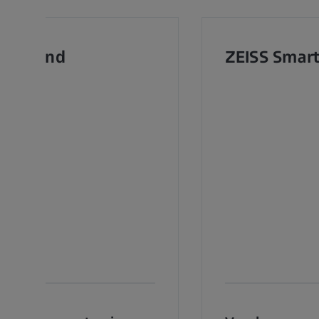
learMind
ZEISS Smart