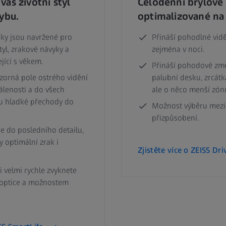
áš životní styl
Celodenní brýlové 
ybu.
optimalizované na 
čky jsou navržené pro
Přináší pohodlné vid
tyl, zrakové návyky a
zejména v noci.
jící s věkem.
Přináší pohodové zm
á zorná pole ostrého vidění
palubní desku, zrcátk
álenosti a do všech
ale o něco menší zónu
u hladké přechody do
Možnost výběru mezi
přizpůsobení.
je do posledního detailu,
y optimální zrak i
Zjistěte více o ZEISS Dri
i velmi rychle zvyknete
í optice a možnostem