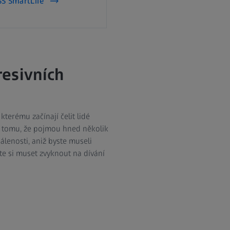
ISS SmartLife
resivních
 kterému začínají čelit lidé
y tomu, že pojmou hned několik
lenosti, aniž byste museli
ete si muset zvyknout na dívání