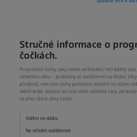
Zjistěte více o ZE
Stručné informace o prog
čočkách.
Progresivní čočky, taky zvané varifokální, řeší běžný stav,
středního věku – problémy se zaostřením na blízko. Dík
předpisů, vám tyto čočky pomohou zaostřit na různé vzdá
měnit brýle. Nejdou na nich vidět viditelné čáry, ale bud
se přes různé zóny čoček.
Vidění na dálku
Na střední vzdálenost