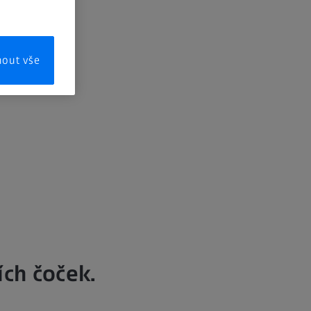
mout vše
ích čoček.