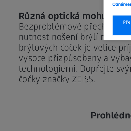
Oznámen
Různá optická mohutnost 
Pře
Bezproblémové přechody zra
nutnost nošení brýlí na čten
brýlových čoček je velice př
vysoce přizpůsobeny a vyba
technologiemi. Dopřejte svý
čočky značky ZEISS.
Prohlédně