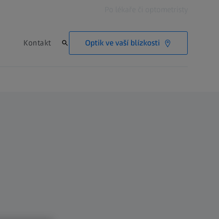
Po lékaře či optometristy
Optik ve vaší blízkosti
Kontakt