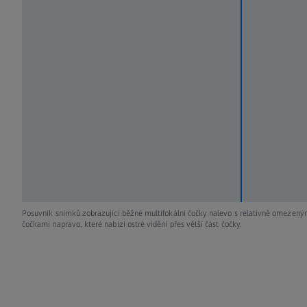
Posuvník snímků zobrazující běžné multifokální čočky nalevo s relativně omezený
čočkami napravo, které nabízí ostré vidění přes větší část čočky.