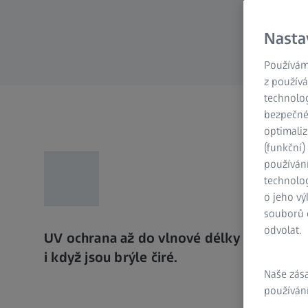
Nasta
Používám
z používá
technolog
bezpečnéh
optimaliz
(funkční
používán
technolog
o jeho vý
souborů c
odvolat.
UV ochrana až do vlnové délky 400 nm –
i když jsou brýle čiré.
Naše zás
používání