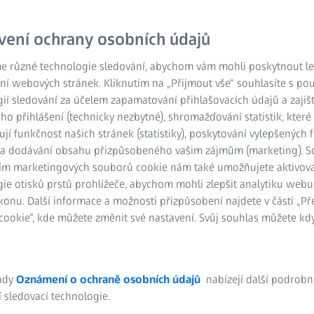
vení ochrany osobních údajů
e různé technologie sledování, abychom vám mohli poskytnout lep
ní webových stránek. Kliknutím na „Přijmout vše“ souhlasíte s po
ií sledování za účelem zapamatování přihlašovacích údajů a zajiš
o přihlášení (technicky nezbytné), shromažďování statistik, které
ují funkčnost našich stránek (statistiky), poskytování vylepšených 
) a dodávání obsahu přizpůsobeného vašim zájmům (marketing). 
ím marketingových souborů cookie nám také umožňujete aktivov
ie otisků prstů prohlížeče, abychom mohli zlepšit analytiku webu
konu. Další informace a možnosti přizpůsobení najdete v části „P
ookie“, kde můžete změnit své nastavení. Svůj souhlas můžete kdy
Hladký přechod ve vidění na dálku a na
blízko – prostřednictvím jedněch brýlí.
ady
Oznámení o ochraně osobních údajů
nabízejí další podrobn
 sledovací technologie.