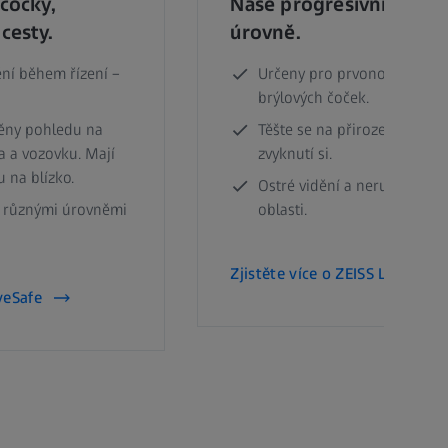
čočky,
Naše progresivní čočky
cesty.
úrovně.
ění během řízení –
Určeny pro prvonositele pr
brýlových čoček.
ěny pohledu na
Těšte se na přirozený zrak a
a a vozovku. Mají
zvyknutí si.
 na blízko.
Ostré vidění a nerušivé roz
 různými úrovněmi
oblasti.
Zjistěte více o ZEISS Light 2
veSafe