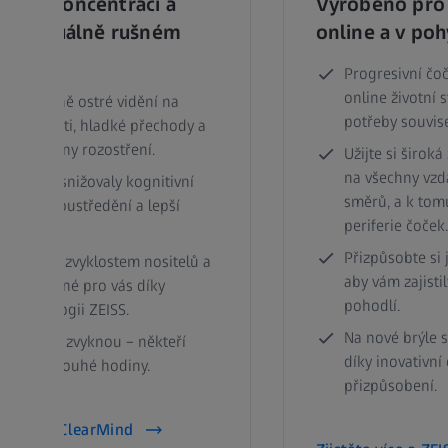
 pro koncentraci a
Vyrobeno pro v
 ve vizuálně rušném
online a v poh
Progresivní čo
online životní s
i mimořádně ostré vidění na
potřeby souvise
vzdálenosti, hladké přechody a
zované zóny rozostření.
Užijte si širok
na všechny vzd
tak, aby snižovaly kognitivní
směrů, a k tom
 snazší soustředění a lepší
periferie čoček.
aci.
Přizpůsobte si 
vizuálním zvyklostem nositelů a
aby vám zajistil
způsobitelné pro vás díky
pohodlí.
í technologii ZEISS.
Na nové brýle s
 ně rychle zvyknou – někteří
díky inovativn
é během pouhé hodiny.
přizpůsobení.
e o ZEISS ClearMind