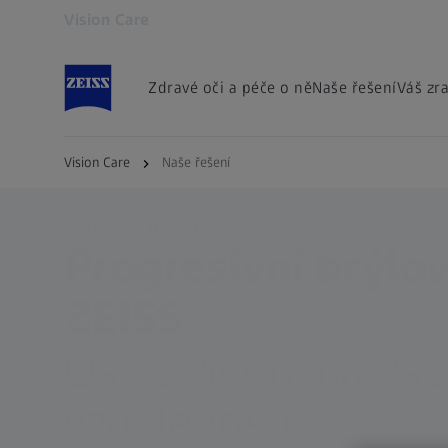
Vision Care
Otevře se na nové kartě
Zdravé oči a péče o ně
Naše řešení
Váš zr
Vision Care
Naše řešení
KATEGORIE BRÝLOVÝCH ČOČEK
Progresivní brýlo
ZEISS
Ostré vidění na vš
vzdálenosti.