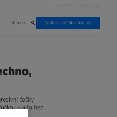
Po lékaře či optometristy
Optik ve vaší blízkosti
Kontakt
echno,
resivní čočky
čočkou - a to bez