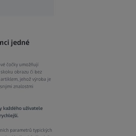
mci jedné
lové čočky umožňují
z skoku obrazu či bez
artiklem, jehož výroba je
snými znalostmi
ry každého uživatele
ychlejší.
álních parametrů typických