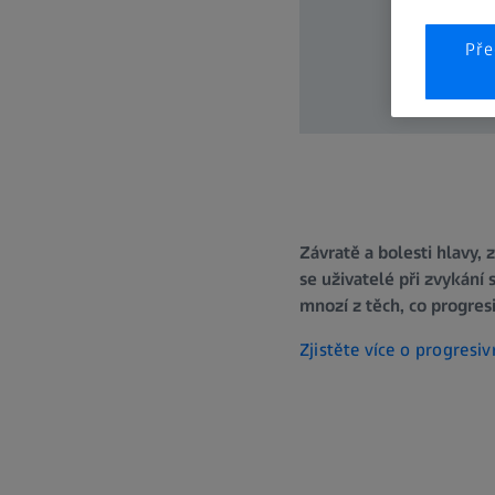
Pře
Závratě a bolesti hlavy, 
se uživatelé při zvykání 
mnozí z těch, co progresi
Zjistěte více o progresi