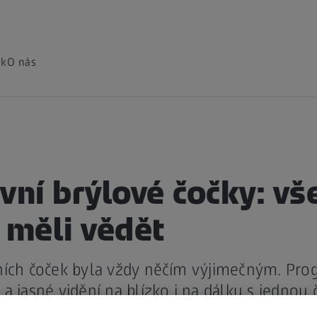
ak
O nás
vní brýlové čočky: vš
 měli vědět
ních čoček byla vždy něčím výjimečným. Prog
a jasné vidění na blízko i na dálku s jednou 
ů nebo přechodů.