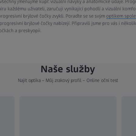
 všechny jmenujme kupř. vizuální návyky a anatomické údaje. Progre
ru každému uživateli, zaručují vynikající pohodlí a vizuální komfo
progresivní brýlové čočky zvykli. Poraďte se se svým
optikem spole
ogresivní brýlové čočky nabízejí. Připravili jsme pro vás i několi
očkách a presbyopii.
Naše služby
Najít optika – Můj zrakový profil – Online oční test