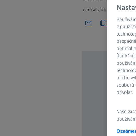
Nasta
31 ŘÍJNA 2021
Používám
z používá
technolog
bezpečnéh
optimaliz
(funkční
používán
technolog
o jeho vý
souborů c
odvolat.
Naše zás
používání
Oznámen