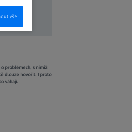
mout vše
– o problémech, s nimiž
ě dlouze hovořit. I proto
o váhají.