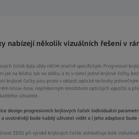
y nabízejí několik vizuálních řešení v rá
ových čoček byla vždy něčím značně specifickým. Progresivní brý
í jak na blízko, tak na dálku, a to v rámci jedné brýlové čočky, be
ní brýlové čočky jsou proto v oblasti optické techniky jedinečným 
ěm know-how, nepřeberným množstvím optických výpočtů a pře
každého uživatele.
více design progresivních brýlových čoček individuální paramet
 a uvolněněji bude každý uživatel vidět a i jeho adaptace bude r
ečnost ZEISS při výrobě brýlových čoček zohledňuje tolik individu