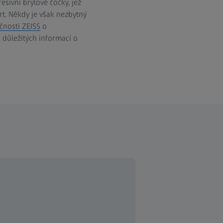
sivní brýlové čočky, jež
rt. Někdy je však nezbytný
čnosti ZEISS
o
k důležitých informací o