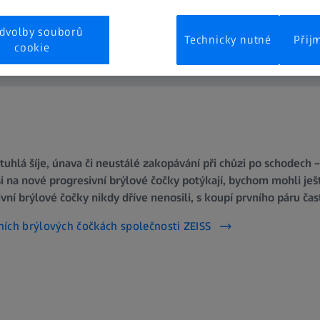
dvolby souborů
Technicky nutné
Přij
cookie
ztuhlá šíje, únava či neustálé zakopávání při chůzi po schodech 
si na nové progresivní brýlové čočky potýkají, bychom mohli ješt
vní brýlové čočky nikdy dříve nenosili, s koupí prvního páru čast
vních brýlových čočkách společnosti ZEISS