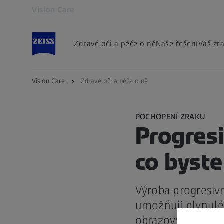
Vision Care
Otevře se na nové kartě
Zdravé oči a péče o ně
Naše řešení
Váš zr
Vision Care
Zdravé oči a péče o ně
POCHOPENÍ ZRAKU
Progresi
co byste
Výroba progresiv
umožňují plynulé 
obrazových skok