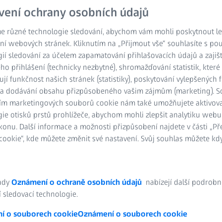
vení ochrany osobních údajů
e různé technologie sledování, abychom vám mohli poskytnout lep
ní webových stránek. Kliknutím na „Přijmout vše“ souhlasíte s po
ií sledování za účelem zapamatování přihlašovacích údajů a zajiš
o přihlášení (technicky nezbytné), shromažďování statistik, které
ují funkčnost našich stránek (statistiky), poskytování vylepšených 
) a dodávání obsahu přizpůsobeného vašim zájmům (marketing). 
ím marketingových souborů cookie nám také umožňujete aktivov
ie otisků prstů prohlížeče, abychom mohli zlepšit analytiku webu
konu. Další informace a možnosti přizpůsobení najdete v části „P
ookie“, kde můžete změnit své nastavení. Svůj souhlas můžete kdy
ady
Oznámení o ochraně osobních údajů
nabízejí další podrobn
 sledovací technologie.
í o souborech cookie
Oznámení o souborech cookie