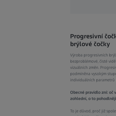
Progresivní čočk
brýlové čočky
Výroba progresivních brýl
bezproblémové, čisté viděn
vizuálních změn. Progresiv
podmíněna vysokým stupn
individuálních parametrů 
Obecné pravidlo zní: oč 
zohlední, o to pohodlněji
To je důvod, proč již spol