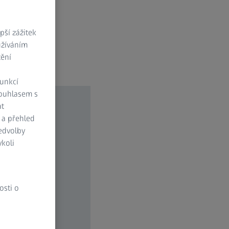
ší zážitek
užíváním
tění
funkcí
Souhlasem s
at
 a přehled
ředvolby
koli
osti o