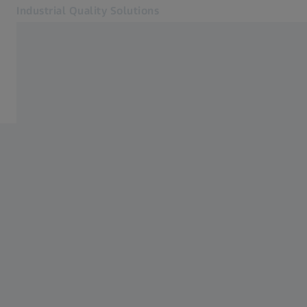
Industrial Quality Solutions
Otevře se na nové kartě
Odvětví
Dotykové senzory
Software
Systémy
Služby
O nás
Přihlásit se
Přihlásit se
Přihlásit se
Kontakt
Metrology Shop
Související webové stránky ZEISS
#HandsOnMetrology