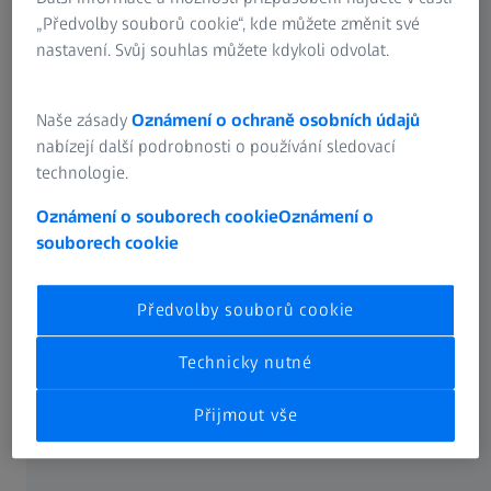
„Předvolby souborů cookie“, kde můžete změnit své
nastavení. Svůj souhlas můžete kdykoli odvolat.
Naše zásady
Oznámení o ochraně osobních údajů
nabízejí další podrobnosti o používání sledovací
technologie.
Oznámení o souborech cookie
Oznámení o
souborech cookie
Předvolby souborů cookie
Technicky nutné
ZEISS VAST XTR gold
Přijmout vše
Vysoká dynamika díky integrované rotační ose
K produktu