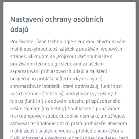
Nastavení ochrany osobních
údajů
Používáme různé technologie sledování, abychom vám
mohli poskytnout lepší zážitek z používání webových
stránek. Kliknutím na „Přijmout vše“ souhlasíte s
používáním technologií sledování za účelem
ZEISS VAST XT gold
zapamatování přihlašovacích údajů a zajištění
bezpečného přihlášení (technicky nezbytné),
Vstup do světa aktivního skenování
shromažďování statistik, které optimalizují funkčnost
našich stránek (statistiky), poskytování vylepšených
K produktu
funkcí (funkční) a dodávání obsahu přizpůsobeného
vašim zájmům (marketing). Souhlasem s používáním
marketingových souborů cookie nám také umožňujete
aktivovat technologie otisků prstů prohlížeče, abychom
mohli zlepšit analytiku webu a přehled o jeho výkonu.
Další informace a možnosti přizpůsobení najdete v části