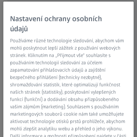
integrujte obrázky, CAD nebo výkresy s pozicemi.
Nastavení ochrany osobních
údajů
Používáme různé technologie sledování, abychom vám
mohli poskytnout lepší zážitek z používání webových
stránek. Kliknutím na „Přijmout vše“ souhlasíte s
používáním technologií sledování za účelem
zapamatování přihlašovacích údajů a zajištění
bezpečného přihlášení (technicky nezbytné),
shromažďování statistik, které optimalizují funkčnost
našich stránek (statistiky), poskytování vylepšených
funkcí (funkční) a dodávání obsahu přizpůsobeného
vašim zájmům (marketing). Souhlasem s používáním
Ruční zadávání dat
marketingových souborů cookie nám také umožňujete
aktivovat technologie otisků prstů prohlížeče, abychom
Se softwarem ZEISS PiWeb můžete velmi flexibilně
mohli zlepšit analytiku webu a přehled o jeho výkonu.
digitalizovat manuální procesy. Ruční zadávání dat
Další informace a možnosti přizpůsobení najdete v části