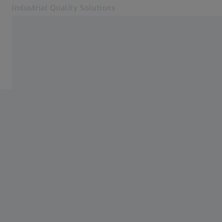
Industrial Quality Solutions
Otevře se na nové kartě
Odvětví
ZEISS PiWeb
Software
Systémy
Služby
O nás
Přihlásit se
Přihlásit se
Přihlásit se
Kontakt
Metrology Shop
Související webové stránky ZEISS
#HandsOnMetrology