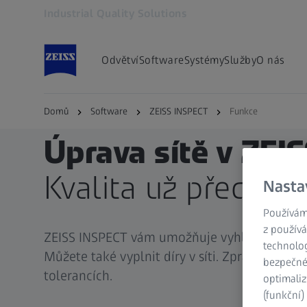
Industrial Quality Solutions
Otevře se na nové kartě
Odvětví
Software
Systémy
Služby
O nás
Domů
Software
ZEISS INSPECT
Funkce
Úprava sítě v ZEI
Kvalita už před ko
Nasta
Používám
z používá
ZEISS INSPECT vám umožňuje vyhlazovat, zje
technolog
Můžete také vyplnit díry v síti. Zpracování sít
bezpečnéh
tolerancích.
optimaliz
(funkční