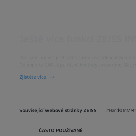
Ještě více funkcí ZEISS I
Zde jsme pro vás přehledně shrnuli nejoblíbenější funk
Od importu CAD až po různé kontroly a reporting. Už je
Zjistěte více
Související webové stránky ZEISS
#HandsOnMetr
ČASTO POUŽÍVANÉ