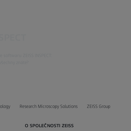
NSPECT
ce softwaru ZEISS INSPECT:
 všechny znáte?
ology
Research Microscopy Solutions
ZEISS Group
O SPOLEČNOSTI ZEISS