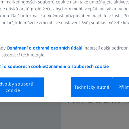
ím marketingových souborů cookie nám také umožňujete aktivov
ie otisků prstů prohlížeče, abychom mohli zlepšit analytiku webu
konu. Další informace a možnosti přizpůsobení najdete v části „P
ookie“, kde můžete změnit své nastavení. Svůj souhlas můžete kdy
ady
Oznámení o ochraně osobních údajů
nabízejí další podrobn
Vytvořit poly
 sledovací technologie.
í o souborech cookie
Oznámení o souborech cookie
ZEISS INSPECT vypočítává 3D sí
používají pro vizualizaci, simu
dvolby souborů
Technicky nutné
Přij
naměřených hodnot. Jsou také 
cookie
různých zdrojů, lze je ukládat 
nebo PLY. Sítě lze také exportov