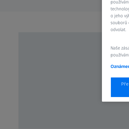
používán
technolog
o jeho vý
souborů c
odvolat.
Naše zás
používání
Oznámen
Pře