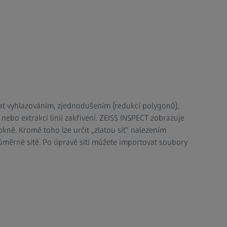
at vyhlazováním, zjednodušením (redukcí polygonů),
ebo extrakcí linií zakřivení. ZEISS INSPECT zobrazuje
kně. Kromě toho lze určit „zlatou síť“ nalezením
ůměrné sítě. Po úpravě sítí můžete importovat soubory