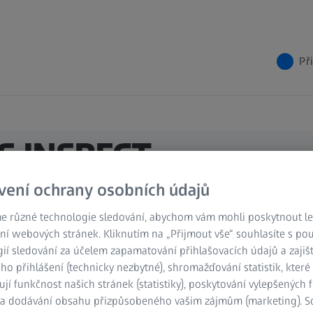
Př
SS INSPECT
ntrolou
vení ochrany osobních údajů
e různé technologie sledování, abychom vám mohli poskytnout lep
ní webových stránek. Kliknutím na „Přijmout vše“ souhlasíte s po
dnodušovat a zjemňovat polygonální sítě.
ií sledování za účelem zapamatování přihlašovacích údajů a zajiš
ě je závislé na zakřivení a je založeno na
o přihlášení (technicky nezbytné), shromažďování statistik, které
ují funkčnost našich stránek (statistiky), poskytování vylepšených 
) a dodávání obsahu přizpůsobeného vašim zájmům (marketing). 