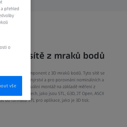
at
 a přehled
ředvolby
koli
osti o
gonální sítě z mraků bodů
tě součástí a komponent z 3D mraků bodů. Tyto sítě se
laci, reverzní inženýrství a pro porovnání nominálních a
mout vše
vhodné pro virtuální montáž na základě měření z
v běžných formátech, jako jsou STL, G3D, JT Open, ASCII
at do formátu STL pro aplikace, jako je 3D tisk.