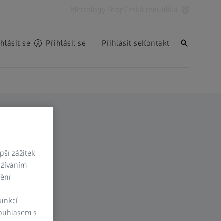
Metrology Shop
Česká republika
ihlásit se
Přihlásit se
Přihlásit se
Kontakt
ší zážitek
užíváním
tění
funkcí
Souhlasem s