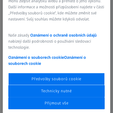
mohli zlepšit analytiku webu a přehled o jeho výkonu.
Další informace a možnosti přizpůsobení najdete v části
Díky sledovatelnosti v ZEISS INSPECT se dozvíte, jak byly
„Předvolby souborů cookie“, kde můžete změnit své
vypočteny výsledky vaší kontroly. Tato pasivní
nastavení. Svůj souhlas můžete kdykoli odvolat.
parametrizace ukazuje závislosti jednotlivých prvků.
Můžete například zjistit, který princip měření byl použit
Naše zásady
Oznámení o ochraně osobních údajů
pro vaši analýzu. Vidíte také, které body určují rovinu a jak
nabízejí další podrobnosti o používání sledovací
přesně jsou tyto body konstruovány.
technologie.
Oznámení o souborech cookie
Oznámení o
souborech cookie
Předvolby souborů cookie
Technicky nutné
Přijmout vše