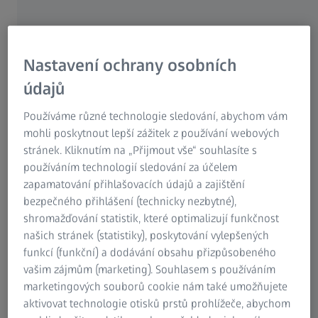
Research Microscopy Solutions
kroky jsou tak sledovatelné, opakovatelné a upravitelné.
ZEISS Group
Nemusíte vytvářet nový plán měření pro další díl v sérii –
díky parametrické koncepci jednoduše načtete nová data
Nastavení ochrany osobních
měření do projektu. Výsledky se okamžitě automaticky
přepočítají.
údajů
Používáme různé technologie sledování, abychom vám
mohli poskytnout lepší zážitek z používání webových
stránek. Kliknutím na „Přijmout vše“ souhlasíte s
používáním technologií sledování za účelem
zapamatování přihlašovacích údajů a zajištění
bezpečného přihlášení (technicky nezbytné),
shromažďování statistik, které optimalizují funkčnost
našich stránek (statistiky), poskytování vylepšených
funkcí (funkční) a dodávání obsahu přizpůsobeného
vašim zájmům (marketing). Souhlasem s používáním
marketingových souborů cookie nám také umožňujete
aktivovat technologie otisků prstů prohlížeče, abychom
Sledovatelnost