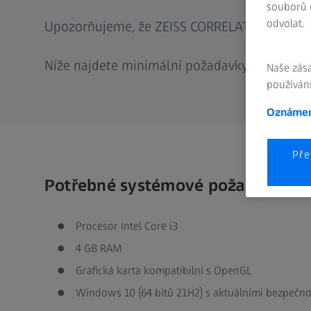
souborů c
odvolat.
Upozorňujeme, že ZEISS CORRELATE nelze insta
Níže najdete minimální požadavky a parametr
Naše zás
používání
Oznámen
Pře
Potřebné systémové požadavky
Procesor Intel Core i3
4 GB RAM
Grafická karta kompatibilní s OpenGL
Windows 10 (64 bitů 21H2) s aktuálními bezpečno