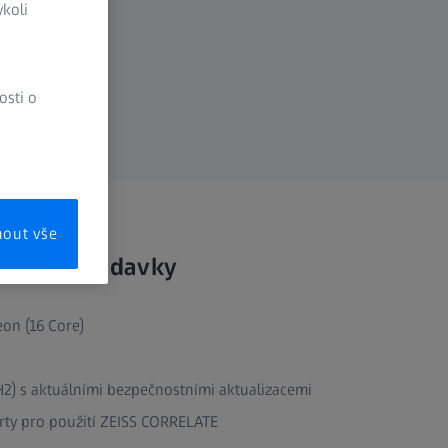
koli
osti o
mout vše
mové požadavky
eon (16 Core)
2) s aktuálními bezpečnostními aktualizacemi
arty pro použití ZEISS CORRELATE