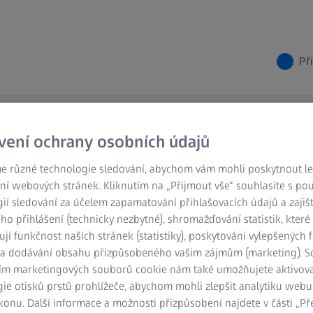
Př
systém
vení ochrany osobních údajů
vky pro ZEISS
e různé technologie sledování, abychom vám mohli poskytnout lep
ní webových stránek. Kliknutím na „Přijmout vše“ souhlasíte s po
ií sledování za účelem zapamatování přihlašovacích údajů a zajiš
o přihlášení (technicky nezbytné), shromažďování statistik, které
ují funkčnost našich stránek (statistiky), poskytování vylepšených 
odnocení velkého množství obrazových dat.
) a dodávání obsahu přizpůsobeného vašim zájmům (marketing). 
plňovat určité požadavky, aby měření,
ím marketingových souborů cookie nám také umožňujete aktivov
íhaly hladce stejně jako následné složité
ie otisků prstů prohlížeče, abychom mohli zlepšit analytiku webu
konu. Další informace a možnosti přizpůsobení najdete v části „P