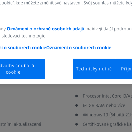
ookie“, kde můžete změnit své nastavení. Svůj souhlas můžete kdy
lovat a používat na virtuálních počítačích.
y, které doporučujeme pro optimální instalaci.
ady
Oznámení o ochraně osobních údajů
nabízejí další podrobn
 sledovací technologie.
í o souborech cookie
Oznámení o souborech cookie
dvolby souborů
Technicky nutné
Přij
cookie
Doporučené systé
Procesor Intel Core i9/X
64 GB RAM nebo více
Windows 10 (64 bitů 21H
stními aktualizacemi
Certifikované grafické k