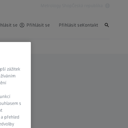
Metrology Shop
Česká republika
ihlásit se
Přihlásit se
Přihlásit se
Kontakt
ší zážitek
užíváním
tění
funkcí
Souhlasem s
at
 a přehled
ředvolby