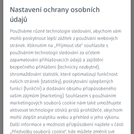
Ovládněte budoucnost metrologie s
Nastavení ochrany osobních
ZEISS
údajů
Technologie se mění, přesnost zůstává.
Používáme různé technologie sledování, abychom vám
Investujte do vzdělání, které definuje moderní
mohli poskytnout lepší zážitek z používání webových
standardy kvality.
stránek. Kliknutím na „Přijmout vše“ souhlasíte s
používáním technologií sledování za účelem
zapamatování přihlašovacích údajů a zajištění
bezpečného přihlášení (technicky nezbytné),
Špičková technologie je jen polovina úspěchu. Tou druhou
shromažďování statistik, které optimalizují funkčnost
jsou lidé, kteří ji ovládají. Aby vaše měřicí systémy
našich stránek (statistiky), poskytování vylepšených
přinášely maximální výsledky, potřebujete tým, který
funkcí (funkční) a dodávání obsahu přizpůsobeného
dokonale rozumí nejen softwaru, ale i hlubokým
vašim zájmům (marketing). Souhlasem s používáním
teoretickým základům.
marketingových souborů cookie nám také umožňujete
aktivovat technologie otisků prstů prohlížeče, abychom
Naše vzdělávací programy propojují nejnovější trendy v
mohli zlepšit analytiku webu a přehled o jeho výkonu.
digitalizaci a 3D měření s dekádami našich zkušeností:
Další informace a možnosti přizpůsobení najdete v části
„Předvolby souborů cookie“, kde můžete změnit své