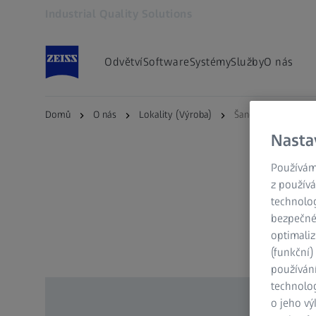
Industrial Quality Solutions
Otevře se na nové kartě
Odvětví
Software
Systémy
Služby
O nás
Domů
O nás
Lokality (Výroba)
Šanghaj
Nasta
Používám
z používá
technolog
bezpečnéh
optimaliz
(funkční
používán
technolog
o jeho vý