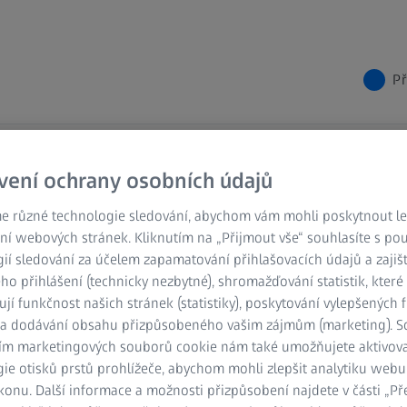
Př
Čína
vení ochrany osobních údajů
Šanghaj
e různé technologie sledování, abychom vám mohli poskytnout lep
ní webových stránek. Kliknutím na „Přijmout vše“ souhlasíte s po
ií sledování za účelem zapamatování přihlašovacích údajů a zajiš
o přihlášení (technicky nezbytné), shromažďování statistik, které
ují funkčnost našich stránek (statistiky), poskytování vylepšených 
Carl Zeiss IMT
) a dodávání obsahu přizpůsobeného vašim zájmům (marketing). 
ím marketingových souborů cookie nám také umožňujete aktivov
ie otisků prstů prohlížeče, abychom mohli zlepšit analytiku webu
Carl Zeiss IMT (Shanghai) Co., 
konu. Další informace a možnosti přizpůsobení najdete v části „P
měřicí stroj vstupní úrovně ZE