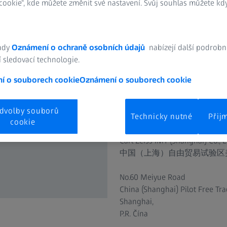
ookie“, kde můžete změnit své nastavení. Svůj souhlas můžete kdy
je dodáván do celého světa. Z
měřicích systémů střední třídy
ramenem pro čínský i celý asijs
oddělení výzkumu a vývoje nov
ady
Oznámení o ochraně osobních údajů
nabízejí další podrobn
 sledovací technologie.
Kromě výroby je ve stejné bud
í o souborech cookie
Oznámení o souborech cookie
IMT (Shanghai) Co., Ltd. zde na
školení, programování, smluvní
Všechna tato opatření přispíva
dvolby souborů
Technicky nutné
Přij
cookie
Adresa:
Carl Zeiss IMT (Shanghai) Co., L
中国（上海）自由贸易试验区
No.60 Meiyue Road
China (Shanghai) Pilot Free Tr
Shanghai,
P.R. Čína