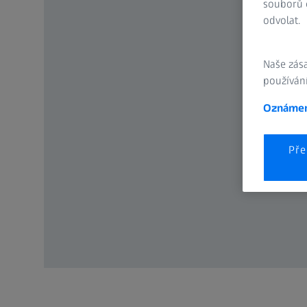
souborů c
odvolat.
Naše zás
používání
Oznámen
Pře