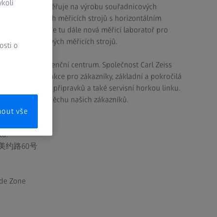
koli
ávod se dále zaměřuje na výrobu souřadnicových
 a souřadnicových měřicích strojů s horizontálním
ký trh. Nachází se tu dále nová měřicí laboratoř pro
ých souřadnicových měřicích strojů.
osti o
ově také kompetenční centrum. Společnost Carl Zeiss
bízí předváděcí akce pro zákazníky, základní a pokročilá
 měření, návrhy přípravků a také servisní horkou linku.
jí k trvalému úspěchu našich zákazníků.
mout vše
td.
美约路60号
ade Zone