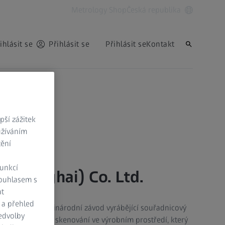
Metrology Shop
Česká republika
ihlásit se
Přihlásit se
Přihlásit se
Kontakt
ší zážitek
užíváním
tění
funkcí
 (Shanghai) Co. Ltd.
Souhlasem s
at
 a přehled
Ltd v Číně je mezinárodní závod vyrábějící souřadnicový
ředvolby
ISS DuraMax pro skenování ve výrobním prostředí, který