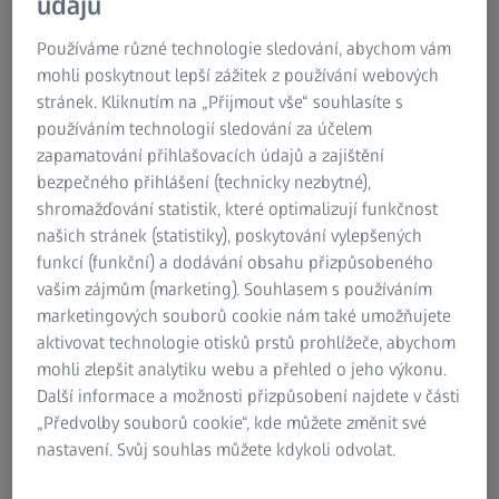
údajů
Research Microscopy Solutions
ZEISS Group
Používáme různé technologie sledování, abychom vám
mohli poskytnout lepší zážitek z používání webových
OPTICKÁ MĚŘICÍ A ZKUŠEBNÍ TECHNIKA
Carl Zeiss Industrielle Messtechnik GmbH
stránek. Kliknutím na „Přijmout vše“ souhlasíte s
používáním technologií sledování za účelem
zapamatování přihlašovacích údajů a zajištění
Od založení v roce 1987 vyvíjí a prodává naše firma vysoce
bezpečného přihlášení (technicky nezbytné),
přesné optické měřicí systémy s příslušným softwarem.
shromažďování statistik, které optimalizují funkčnost
Používají se v řadě významných průmyslových firem a
našich stránek (statistiky), poskytování vylepšených
výzkumných ústavů. Nabízíme inovativní a efektivní řešení
funkcí (funkční) a dodávání obsahu přizpůsobeného
pro nejrůznější aplikace.
vašim zájmům (marketing). Souhlasem s používáním
marketingových souborů cookie nám také umožňujete
Od samého počátku vyvíjí a vyrábí Steinbichler
aktivovat technologie otisků prstů prohlížeče, abychom
Optotechnik GmbH všechny produktové řady ve své
mohli zlepšit analytiku webu a přehled o jeho výkonu.
centrální lokalitě Neubeuern. Naši zákazníci využívají tedy
Další informace a možnosti přizpůsobení najdete v části
již dlouho výhod kvality “Made in Germany”.
„Předvolby souborů cookie“, kde můžete změnit své
nastavení. Svůj souhlas můžete kdykoli odvolat.
Po sloučení ZEISS a Steinbichler Optotechnik GmbH v říjnu
2015 působíme nyní jako Carl Zeiss Industrielle