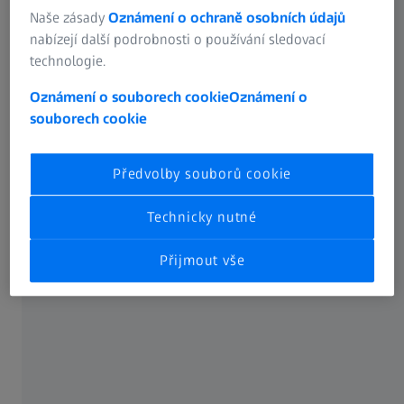
Messtechnik GmbH.
Naše zásady
Oznámení o ochraně osobních údajů
nabízejí další podrobnosti o používání sledovací
technologie.
Oznámení o souborech cookie
Oznámení o
souborech cookie
V úzké spolupráci s renomovanými partnery z vědy a
průmyslu vyvíjíme praktická a uživatelsky orientovaná
řešení pro různé aplikace a odvětví. Nastavujeme
Předvolby souborů cookie
standardy pro optickou 3D měřicí techniku, přičemž se
zaměřujeme na inovace, přesnost, flexibilitu a otevřenost
Technicky nutné
vůči novým přístupům.
Přijmout vše
Stále využíváme poznatků z naší výzkumné a vývojové
práce, abychom systematicky a aktivně působili na trhu.
Velké množství špičkových technických inovací je zárukou
dlouhodobého a udržitelného růstu.
Více než 170 patentů dokazuje inovační sílu naší firmy. Od