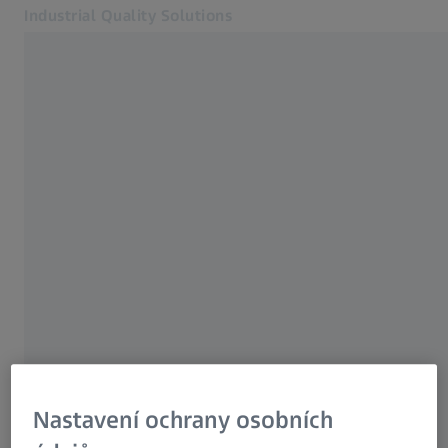
Industrial Quality Solutions
Otevře se na nové kartě
Německo
Odvětví
Lokality (Výroba)
Software
Systémy
Neubeuern
Služby
O nás
Přihlásit se
Přihlásit se
Přihlásit se
Kontakt
Metrology Shop
Související webové stránky ZEISS
Nastavení ochrany osobních
#HandsOnMetrology