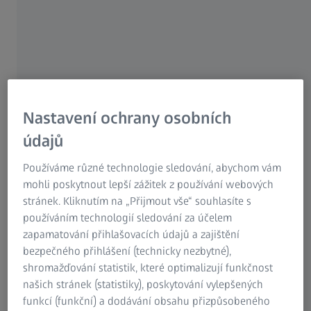
těmito brýlemi mohli vypadat dobře. Nošení brýlí s
barevnými čočkami může vytvořit osobitý styl pro
každého.
Nejkrásnější obrazy jsou vytvářeny pomocí okem
zachytitelných barev, proto je ZEISS používá pro vytváření
těch nejpůsobivějších brýlových čoček: černá, hnědá, šedá,
Nastavení ochrany osobních
šedo-zelená, modrá a růžová pro celoplošně zabarvené
údajů
čočky, černá, hnědá, šedá, šedo-zelená, modrá a
šedomodrá pro postupně zabarvené čočky a pistácie,
Používáme různé technologie sledování, abychom vám
skořice, kámen a jeans pro čočky bicolor, stejně jako pro
mohli poskytnout lepší zážitek z používání webových
všechny aktuální stylistické odstíny.
stránek. Kliknutím na „Přijmout vše“ souhlasíte s
používáním technologií sledování za účelem
Nová řada barevných brýlových čoček ZEISS je určena pro
zapamatování přihlašovacích údajů a zajištění
všechny generace. Ti co sledují nejnovější trendy se
bezpečného přihlášení (technicky nezbytné),
obecně nebojí silnějších barev, zatímco ti, kteří jsou více
shromažďování statistik, které optimalizují funkčnost
konzervativní, volí spíše jemnější tóny a ti co jsou někde
našich stránek (statistiky), poskytování vylepšených
mezi tím, mají možnost si vyzkoušet různé pastelové
funkcí (funkční) a dodávání obsahu přizpůsobeného