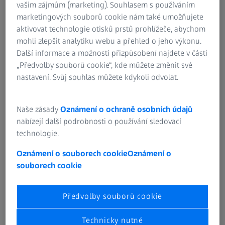
odstíny ještě před tím, než se rozhodnou pro ten správný.
vašim zájmům (marketing). Souhlasem s používáním
marketingových souborů cookie nám také umožňujete
Brýle s barevnými čočkami netvoří celý váš vzhled. Je
aktivovat technologie otisků prstů prohlížeče, abychom
dobré je harmonizovat s tváří a stylem každého z vás
mohli zlepšit analytiku webu a přehled o jeho výkonu.
individuálně.
Další informace a možnosti přizpůsobení najdete v části
„Předvolby souborů cookie“, kde můžete změnit své
nastavení. Svůj souhlas můžete kdykoli odvolat.
Základ: perfektní pleť – ne pouze zakrytí
kruhů pod očima
Naše zásady
Oznámení o ochraně osobních údajů
nabízejí další podrobnosti o používání sledovací
Ať už jste extrovert nebo tišší typ, nezáleží na tom – pro
technologie.
zajištění rovnoměrného vzhledu pleti je nejlepší použít
Oznámení o souborech cookie
Oznámení o
perfektní korekční základ. Tento korektor slouží pro
souborech cookie
zakrytí výraznějších odchylek jako jsou např. skvrny pod
očima. Nejlepší je na to použít speciální houbičku a dále
pak celý proces dokončit za pomoci lehkého průhledného
Předvolby souborů cookie
pudru. S barevnými čočkami se pak vějířky vrásek jeví v
nádherně odpouštějícím světle. Vzhled vaší pleti by jste
Technicky nutné