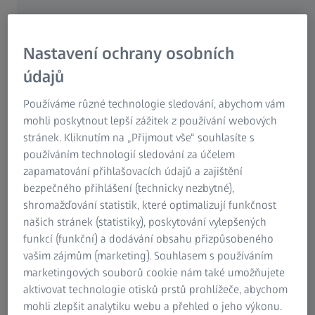
poskytuje návod, jak můžete najít vaši cestu skrze
džungli barev u vašeho optometristy při výběru toho
nejlepšího pro vaše oči – obzvláště, když jde o ochranu
Nastavení ochrany osobních
proti UV záření.
údajů
Používáme různé technologie sledování, abychom vám
mohli poskytnout lepší zážitek z používání webových
Kromě výběru obruby, která se vám nejvíce líbí, můžete své
stránek. Kliknutím na „Přijmout vše“ souhlasíte s
brýle personalizovat také přidáním barevných čoček.
používáním technologií sledování za účelem
Koneckonců, brýle jsou bezpochyby módním doplňkem
zapamatování přihlašovacích údajů a zajištění
zdůrazňujícím osobitý styl nositele či nositelky. Motto:
bezpečného přihlášení (technicky nezbytné),
„Vypadejte dobře a užívejte si výborného vidění“. Carl Zeiss
shromažďování statistik, které optimalizují funkčnost
zabarví vaše čočky v nejnovějších módních barvách. Před
našich stránek (statistiky), poskytování vylepšených
tím, než vyberete tu správnou barvu, měli byste se poradit
funkcí (funkční) a dodávání obsahu přizpůsobeného
se svým optometristou, abyste určili, při jakých
vašim zájmům (marketing). Souhlasem s používáním
příležitostech budete nosit brýle s barevnými čočkami.
marketingových souborů cookie nám také umožňujete
Budou se takové čočky používat pouze jako sluneční nebo
aktivovat technologie otisků prstů prohlížeče, abychom
je budete nosit každý den a nebo během zvláštních
mohli zlepšit analytiku webu a přehled o jeho výkonu.
činností?