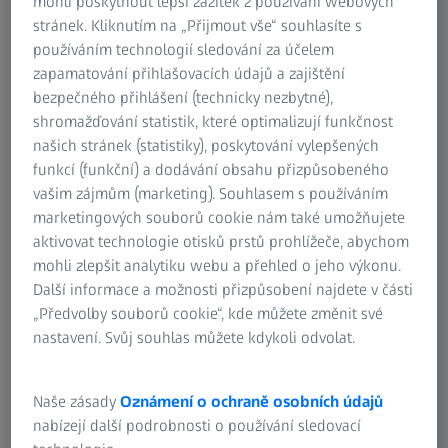
mohli poskytnout lepší zážitek z používání webových
schovávají pod přikrývky s kapesní svítilnou. Avšak
stránek. Kliknutím na „Přijmout vše“ souhlasíte s
potěšení ponořit se do knihy je často omezováno
používáním technologií sledování za účelem
strachem, že takové čtení by mohlo poškodit vaše oči.
zapamatování přihlašovacích údajů a zajištění
Téměř každý to někdy slyšel: „Rozsviť, nebo si zkazíš
bezpečného přihlášení (technicky nezbytné),
oči!“ Avšak není třeba se obávat – čtení za šera vaše oči
shromažďování statistik, které optimalizují funkčnost
nepoškodí. Jestliže však potřebujete brýle na čtení,
našich stránek (statistiky), poskytování vylepšených
měli byste je používat.
funkcí (funkční) a dodávání obsahu přizpůsobeného
vašim zájmům (marketing). Souhlasem s používáním
O této záležitosti se vědci dohadují dodnes: čtení při
marketingových souborů cookie nám také umožňujete
slabém světle poškozuje vaše oči. Avšak není žádný důvod
aktivovat technologie otisků prstů prohlížeče, abychom
k obavám. Vůbec neexistuje žádný důkaz, který by svědčil
mohli zlepšit analytiku webu a přehled o jeho výkonu.
o tom, že čtení při slabém světle poškozuje vaše oči. Jedna
Další informace a možnosti přizpůsobení najdete v části
věc je však jistá: čtení při slabém světle vyžaduje větší
„Předvolby souborů cookie“, kde můžete změnit své
namáhání očí, aby mohly vykonávat svou funkci. Tím je
nastavení. Svůj souhlas můžete kdykoli odvolat.
čtení namáhavější a oči se unaví rychleji, výsledkem čehož
může být zarudnutí očí a bolest hlavy. Přesto oči jako
Naše zásady
Oznámení o ochraně osobních údajů
takové, tímto způsobem čtení netrpí, jak tvrdí studie
nabízejí další podrobnosti o používání sledovací
amerických vědců publikovaná v renomovaném periodiku