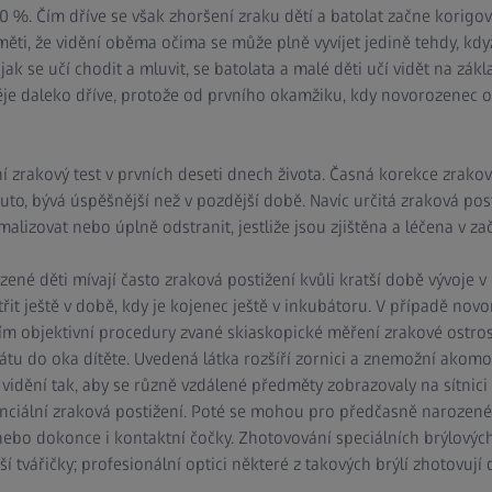
 60 %. Čím dříve se však zhoršení zraku dětí a batolat začne korigo
ěti, že vidění oběma očima se může plně vyvíjet jedině tehdy, když
jak se učí chodit a mluvit, se batolata a malé děti učí vidět na zákl
ěje daleko dříve, protože od prvního okamžiku, kdy novorozenec ot
ní zrakový test v prvních deseti dnech života. Časná korekce zrak
uto, bývá úspěšnější než v pozdější době. Navíc určitá zraková post
lizovat nebo úplně odstranit, jestliže jsou zjištěna a léčena v zač
né děti mívají často zraková postižení kvůli kratší době vývoje v
řit ještě v době, kdy je kojenec ještě v inkubátoru. V případě nov
tím objektivní procedury zvané skiaskopické měření zrakové ostros
tu do oka dítěte. Uvedená látka rozšíří zornici a znemožní akom
idění tak, aby se různě vzdálené předměty zobrazovaly na sítnici o
tenciální zraková postižení. Poté se mohou pro předčasně narozené
nebo dokonce i kontaktní čočky. Zhotovování speciálních brýlových
í tvářičky; profesionální optici některé z takových brýlí zhotovují