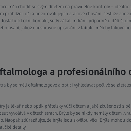
diče měli chodit se svým dítětem na pravidelné kontroly – ideáln
 prohlíželi oči a pozorovali jejich zrakové chování. Jestliže zpozo
nedostačující oční kontakt, šedý zákal, mrkání, případně u dětí ško
í nebo psaní, jakož i nesprávné opisování z tabule, měli by takové p
ftalmologa a profesionálního 
a by se měli oftalmologové a optici vyhledávat pečlivě se zřetelem
ry je lékař nebo optik přátelský vůči dětem a jaké zkušenosti s péč
apeut vyvolává v dětech strach. Brýle by se nikdy neměly dětem „vn
o. Naopak zdůrazňujte, že brýle jsou skvělou věcí! Brýle mohou d
ličké detaily.