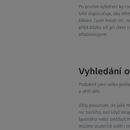
Po prvním vyšetření by ro
také doporučuje, aby dětem
šilhání, časté mnutí očí, 
příliš blízko očí při čten
oftalmologem.
Vyhledání o
Podobně jako volba pediatr
a větší děti.
Vždy posuzujte, do jaké mí
nic horšího, než když ter
špatného nebo zatěžujícíh
můžete skutečně vidět i ma