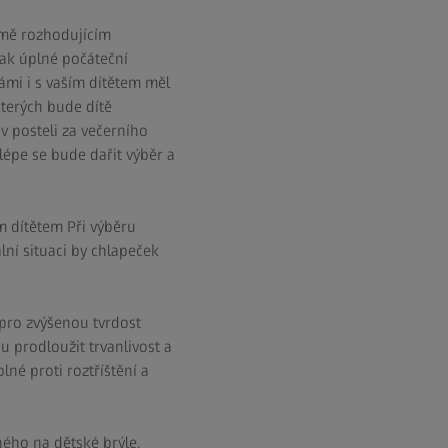
ejmě rozhodujícím
šak úplné počáteční
ámi i s vaším dítětem měl
kterých bude dítě
 v posteli za večerního
lépe se bude dařit výběr a
ím dítětem Při výběru
lní situaci by chlapeček
 pro zvýšenou tvrdost
u prodloužit trvanlivost a
lné proti roztříštění a
ného na dětské brýle,