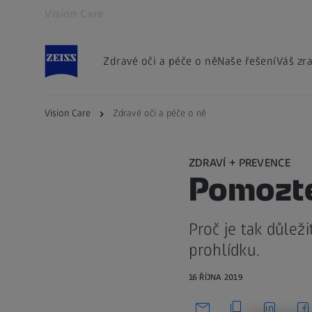
Vision Care
Otevře se na nové kartě
Zdravé oči a péče o ně
Naše řešení
Váš zr
Vision Care
Zdravé oči a péče o ně
ZDRAVÍ + PREVENCE
Pomozte,
Proč je tak důlež
prohlídku.
16 ŘÍJNA 2019