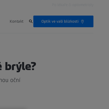
Po lékaře či optometristy
Optik ve vaší blízkosti
Kontakt
 brýle?
lnou oční