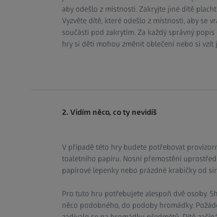
aby odešlo z místnosti. Zakryjte jiné dítě plach
Vyzvěte dítě, které odešlo z místnosti, aby se v
součásti pod zakrytím. Za každý správný popis 
hry si děti mohou změnit oblečení nebo si vzít 
2. Vidím něco, co ty nevidíš
V případě této hry budete potřebovat provizorn
toaletního papíru. Nosní přemostění uprostřed
papírové lepenky nebo prázdné krabičky od sir
Pro tuto hru potřebujete alespoň dvě osoby. S
něco podobného, do podoby hromádky. Požádejt
zadívalo se na hromádku předmětů. Dítě začíná