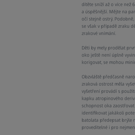
dítěte sníží až o více než
a úspěšnější. Mějte na pam
očí stejně ostrý. Podobně, 
se však v případě zraku d
zrakové vnímání.
Děti by mely prodělat prv
oko ještě není úplně vyvin
korigovat, se mohou minima
Obzvláště předčasně naroze
zraková ostrost měla vyšet
vyšetření provádí s použi
kapku atropinového derivá
schopnost oka zaostřovat v
identifikovat jakákoli po
batolata předepsat brýle 
proveditelné i pro nejmenš