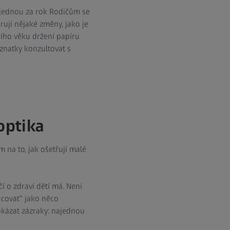
ě jednou za rok Rodičům se
rují nějaké změny, jako je
lního věku držení papíru
oznatky konzultovat s
optika
 na to, jak ošetřují malé
í o zdraví dětí má. Není
ucovat“ jako něco
okázat zázraky: najednou