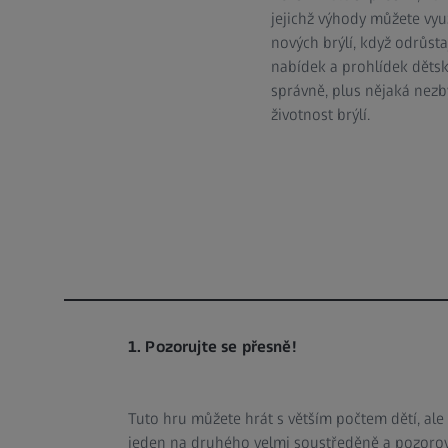
jejichž výhody můžete využ
nových brýlí, když odrůst
nabídek a prohlídek dětský
správně, plus nějaká nezby
životnost brýlí.
1. Pozorujte se přesně!
Tuto hru můžete hrát s větším počtem dětí, ale 
jeden na druhého velmi soustředěně a pozoroval