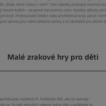
ít: „Brýle, které rostou s vámi“. Tyto nabídky poskytují možnost p
ají starým brýlím – za pevně stanovenou cenu. Využijte výhody udr
ch brýlí. Profesionální čištění nebo prohlédnutí brýlí, jakož i kont
tná oprava jsou velmi užitečné úkony, a to obzvláště pro aktivní dě
Malé zrakové hry pro děti
potřebujete nejméně tři. Požádejte děti, aby se zadívaly
y se. Po pěti minutách vyberte jedno dítě a požádejte je,