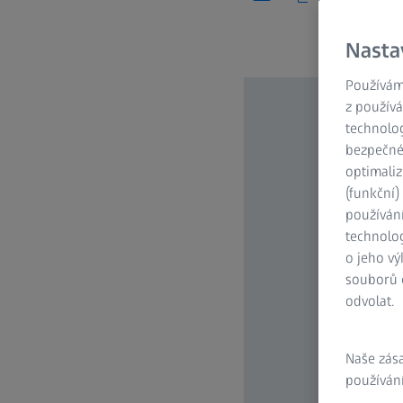
Nasta
Používám
z používá
technolog
bezpečnéh
optimaliz
(funkční
používán
technolog
o jeho vý
souborů c
odvolat.
Naše zás
používání