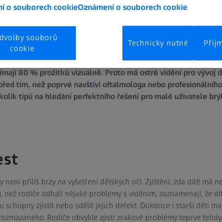
í o souborech cookie
Oznámení o souborech cookie
dvolby souborů
Technicky nutné
Přij
cookie
vnímají 80 % prožitků vizuálně. Proto má ostré vidění pro vývoj
před tím, než poprvé navštíví oftalmologa nebo profesionálního
lik tipů na hledání perfektního řešení pro malé uživatele brýl
est
kdy není příliš brzy na vyšetření dětských očí. Zjištění, zda dítě má
, než rodiče odhalí nějaké problémy s viděním, zaznamenají, že dít
u schopny zjistit nebo sdělit jejich defekt. Dokonce i starší děti
 rozmazaného. Rodiče obvykle zjistí zrakové problémy teprve tehdy,