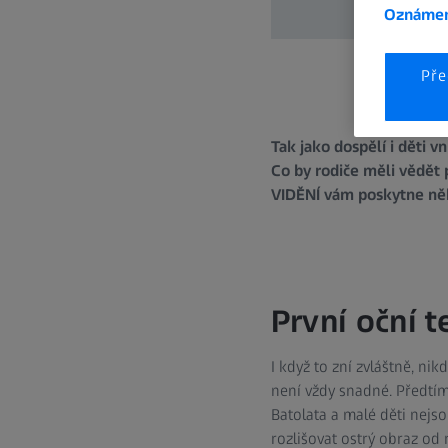
Oznámen
Pře
Tak jako dospělí i děti 
Co by rodiče měli vědět 
VIDĚNÍ vám poskytne něko
První oční t
I když to zní zvláštně, ni
není vždy snadné. Předtím
Batolata a malé děti nejso
rozlišovat ostrý obraz od