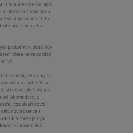
vat, tím bude korekce lepší
 je obraz na sítnici obou
adě vlastních činností. To
evře oči, začíná jeho
ových problémů v době, kdy
ižení, která nelze později
átcích.
 děloze matky. Proto by se
orozenců a malých dětí se
ti, při němž lékař vkápne
odaci (akomodace je
stře), což lékaři dovolí
 děti, novorozence a
 obrub a čoček je nyní
 dokonce individuálně.