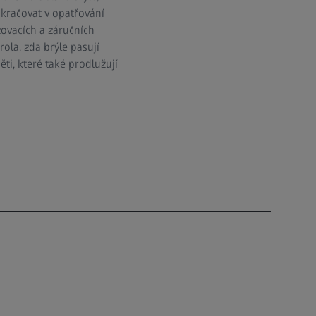
okračovat v opatřování
žovacích a záručních
rola, zda brýle pasují
ti, které také prodlužují