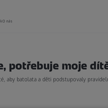
ak
O nás
 potřebuje moje dítě
ité, aby batolata a děti podstupovaly pravide