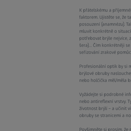
K přátelskému a příjemného
faktorem. Ujistěte se, že 
posouzení (anamnézu). Tak,
mluvit konkrétně o situací
potřebovat brýle nejvíce, z
šera)… Čím konkrétněji se 
seřizování zrakové pomůc
Profesionální optik by si 
brýlové obruby naslouchejt
nebo holčička měl/měla br
Vyžádejte si podrobné inf
nebo antireflexní vrstvy. 
životnost brýlí – a učinit
obruby se stranicemi a no
Povšimněte si prosím, že n