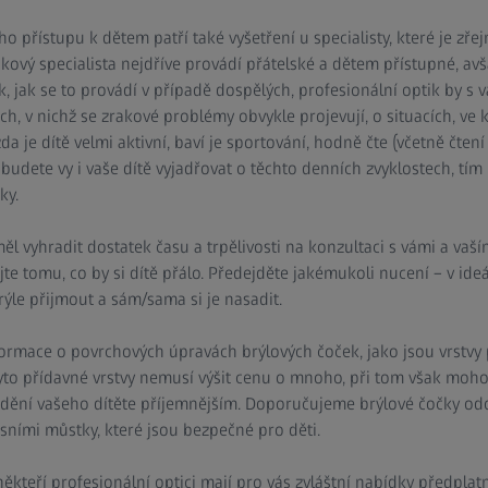
 přístupu k dětem patří také vyšetření u specialisty, které je zř
takový specialista nejdříve provádí přátelské a dětem přístupné, av
 jak se to provádí v případě dospělých, profesionální optik by s v
ch, v nichž se zrakové problémy obvykle projevují, o situacích, ve 
da je dítě velmi aktivní, baví je sportování, hodně čte (včetně čtení
budete vy i vaše dítě vyjadřovat o těchto denních zvyklostech, tím 
ky.
měl vyhradit dostatek času a trpělivosti na konzultaci s vámi a vaš
e tomu, co by si dítě přálo. Předejděte jakémukoli nucení – v ideá
ýle přijmout a sám/sama si je nasadit.
ormace o povrchových úpravách brýlových čoček, jako jsou vrstvy
Tyto přídavné vrstvy nemusí výšit cenu o mnoho, při tom však moho
 vidění vašeho dítěte příjemnějším. Doporučujeme brýlové čočky odo
sními můstky, které jsou bezpečné pro děti.
ěkteří profesionální optici mají pro vás zvláštní nabídky předplat