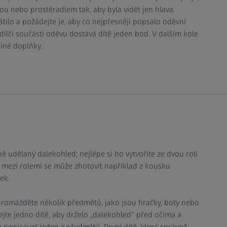
tou nebo prostěradlem tak, aby byla vidět jen hlava.
rátilo a požádejte je, aby co nejpřesněji popsalo oděvní
dílčí součásti oděvu dostává dítě jeden bod. V dalším kole
jiné doplňky.
ě udělaný dalekohled; nejlépe si ho vytvoříte ze dvou rolí
 mezi rolemi se může zhotovit například z kousku
ek.
hromážděte několik předmětů, jako jsou hračky, boty nebo
e jedno dítě, aby drželo „dalekohled“ před očima a
 popisovat jeden z předmětů. První dítě, které správně