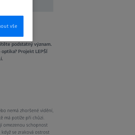
mout vše
 dítěte podstatný význam.
 optika? Projekt LEPŠÍ
í.
 nebo nemá zhoršené vidění,
ě má potíže při chůzi.
 mají omezenou schopnost
 když se zraková ostrost