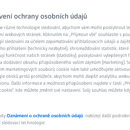
vení ochrany osobních údajů
e různé technologie sledování, abychom vám mohli poskytnout lep
ní webových stránek. Kliknutím na „Přijmout vše“ souhlasíte s po
ií sledování za účelem zapamatování přihlašovacích údajů a zajiš
o přihlášení (technicky nezbytné), shromažďování statistik, které
ují funkčnost našich stránek (statistiky), poskytování vylepšených 
) a dodávání obsahu přizpůsobeného vašim zájmům (marketing). 
ím marketingových souborů cookie nám také umožňujete aktivov
ie otisků prstů prohlížeče, abychom mohli zlepšit analytiku webu
konu. Další informace a možnosti přizpůsobení najdete v části „P
ookie“, kde můžete změnit své nastavení. Svůj souhlas můžete kdy
ady
Oznámení o ochraně osobních údajů
nabízejí další podrobn
 sledovací technologie.