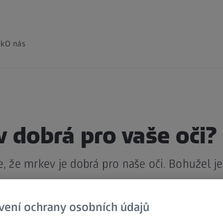
ak
O nás
 dobrá pro vaše oči?
e, že mrkev je dobrá pro naše oči. Bohužel je
vení ochrany osobních údajů