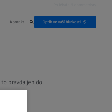
Po lékaře či optometristy
Optik ve vaší blízkosti
Kontakt
 to pravda jen do