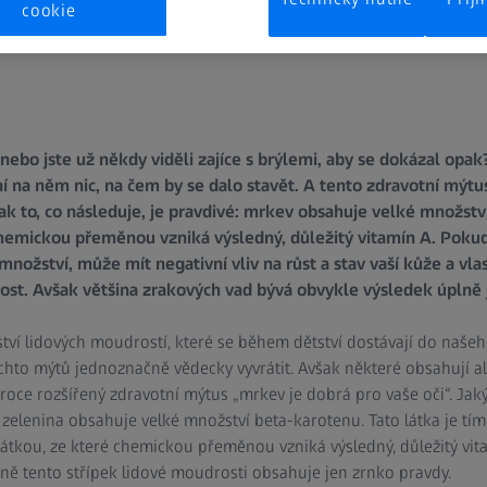
cookie
 nebo jste už někdy viděli zajíce s brýlemi, aby se dokázal opa
ení na něm nic, na čem by se dalo stavět. A tento zdravotní mýtu
k to, co následuje, je pravdivé: mrkev obsahuje velké množství
chemickou přeměnou vzniká výsledný, důležitý vitamín A. Pokud 
nožství, může mít negativní vliv na růst a stav vaší kůže a vlas
st. Avšak většina zrakových vad bývá obvykle výsledek úplně ji
ví lidových moudrostí, které se během dětství dostávají do naše
ěchto mýtů jednoznačně vědecky vyvrátit. Avšak některé obsahují a
roce rozšířený zdravotní mýtus „mrkev je dobrá pro vaše oči“. Jaký
zelenina obsahuje velké množství beta-karotenu. Tato látka je tí
 látkou, ze které chemickou přeměnou vzniká výsledný, důležitý vit
ně tento střípek lidové moudrosti obsahuje jen zrnko pravdy.