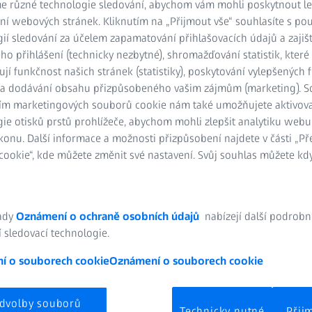
e různé technologie sledování, abychom vám mohli poskytnout lep
ní webových stránek. Kliknutím na „Přijmout vše“ souhlasíte s po
ií sledování za účelem zapamatování přihlašovacích údajů a zajiš
o přihlášení (technicky nezbytné), shromažďování statistik, které
ují funkčnost našich stránek (statistiky), poskytování vylepšených 
) a dodávání obsahu přizpůsobeného vašim zájmům (marketing). 
ím marketingových souborů cookie nám také umožňujete aktivov
ie otisků prstů prohlížeče, abychom mohli zlepšit analytiku webu
konu. Další informace a možnosti přizpůsobení najdete v části „P
ookie“, kde můžete změnit své nastavení. Svůj souhlas můžete kdy
ady
Oznámení o ochraně osobních údajů
nabízejí další podrobn
 sledovací technologie.
í o souborech cookie
Oznámení o souborech cookie
dvolby souborů
Technicky nutné
Přij