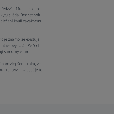
předzvěstí funkce, kterou
kytu světla. Bez retinolu
it léčení kvůli závažnému
íc je známo, že existuje
hlávkový salát. Zvířecí
ují samotný vitamín.
í nám zlepšení zraku, ve
u zrakových vad, ať je to