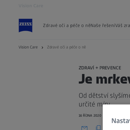
Vision Care
Otevře se na nové kartě
Zdravé oči a péče o ně
Naše řešení
Váš zr
Vision Care
Zdravé oči a péče o ně
ZDRAVÍ + PREVENCE
Je mrkev
Od dětství slyším
určité míry.
16 ŘÍJNA 2020
Nasta