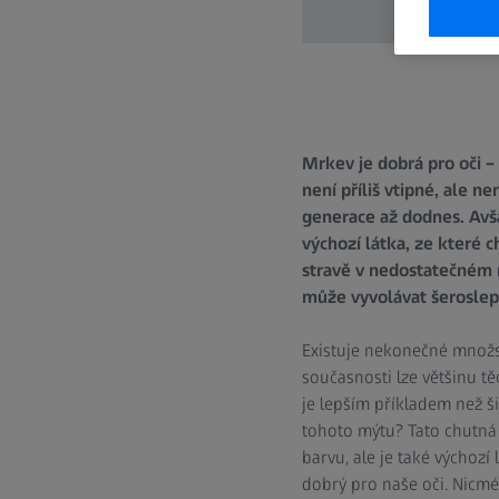
Mrkev je dobrá pro oči –
není příliš vtipné, ale n
generace až dodnes. Avša
výchozí látka, ze které 
stravě v nedostatečném m
může vyvolávat šeroslepo
Existuje nekonečné množst
současnosti lze většinu t
je lepším příkladem než ši
tohoto mýtu? Tato chutná 
barvu, ale je také výchozí
dobrý pro naše oči. Nicmé