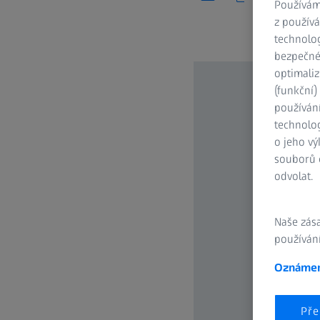
Používám
z používá
technolog
bezpečnéh
optimaliz
(funkční
používán
technolog
o jeho vý
souborů c
odvolat.
Naše zás
používání
Oznámen
Pře