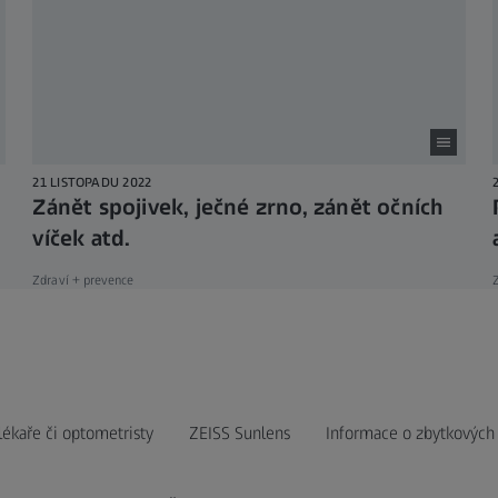
21 LISTOPADU 2022
Zánět spojivek, ječné zrno, zánět očních
víček atd.
Zdraví + prevence
Z
lékaře či optometristy
ZEISS Sunlens
Informace o zbytkových 