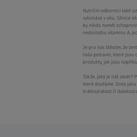
Nutriční odborníci také oz
vykonává v oku. Sítnice ok
by nikdo neměl schopnost 
nedostatku vitamínu A, js
Je pro nás štěstím, že tent
řada potravin, které jsou 
produkty, jak jsou napříkl
Takže, jaký je náš závěr? 
které doufáme. Dnes jako i
krátkozrakost či dalekozra