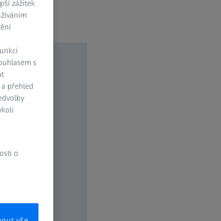
ší zážitek
užíváním
tění
funkcí
Souhlasem s
at
 a přehled
ředvolby
koli
osti o
mout vše