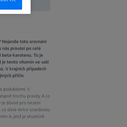
k? Nejenže toto srovnání
s nás provází po celé
 beta-karotenu. To je
je tento vitamín ve vaší
ů. V krajních případech
ných příčin.
ho podvědomí. V
lespoň trochu pravdy. A co
 je důvod pro tvrzení
m, co dává mrkvi oranžovou
amín A, jenž je skutečně