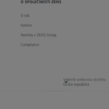
O SPOLEČNOSTI ZEISS
O nás
Kariéra
Novinky v ZEISS Group
Compliance
Vyberte webovou stránku
Česká republika
Digital Solutions & Software Development
E
Vyberte místo
ozornění
Ochrana údajů
Předvolby souborů cookie