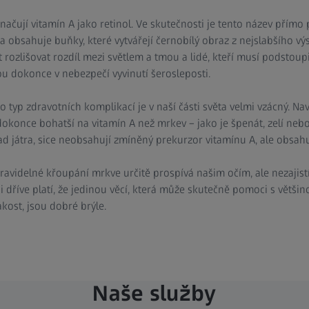
načují vitamín A jako retinol. Ve skutečnosti je tento název přímo 
a obsahuje buňky, které vytvářejí černobílý obraz z nejslabšího výs
rozlišovat rozdíl mezi světlem a tmou a lidé, kteří musí podstoup
ou dokonce v nebezpečí vyvinutí šerosleposti.
o typ zdravotních komplikací je v naší části světa velmi vzácný. Nav
dokonce bohatší na vitamín A než mrkev – jako je špenát, zelí nebo 
ad játra, sice neobsahují zmíněný prekurzor vitamínu A, ale obsah
Pravidelné křoupání mrkve určitě prospívá našim očím, ale nezajist
 dříve platí, že jedinou věcí, která může skutečně pomoci s většino
kost, jsou dobré brýle.
Naše služby