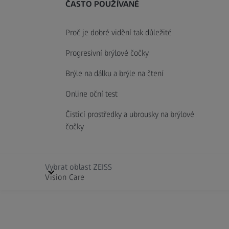
ČASTO POUŽÍVANÉ
Proč je dobré vidění tak důležité
Progresivní brýlové čočky
Brýle na dálku a brýle na čtení
Online oční test
Čisticí prostředky a ubrousky na brýlové
čočky
Vybrat oblast ZEISS
Vision Care
Cinematography
Vyberte jazyk
Kontakt
Informace o společnosti
Právní up