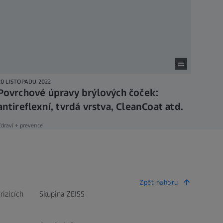
20 LISTOPADU 2022
Povrchové úpravy brýlových čoček:
antireflexní, tvrdá vrstva, CleanCoat atd.
draví + prevence
Zpět nahoru
rizicích
Skupina ZEISS