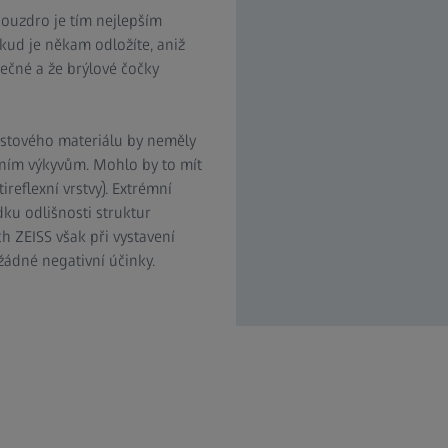
pouzdro je tím nejlepším
kud je někam odložíte, aniž
pečné a že brýlové čočky
astového materiálu by neměly
tním výkyvům. Mohlo by to mít
reflexní vrstvy). Extrémní
dku odlišnosti struktur
h ZEISS však při vystavení
dné negativní účinky.