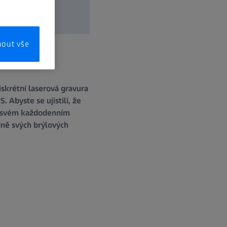
mout vše
iskrétní laserová gravura
 Abyste se ujistili, že
ve svém každodenním
edně svých brýlových