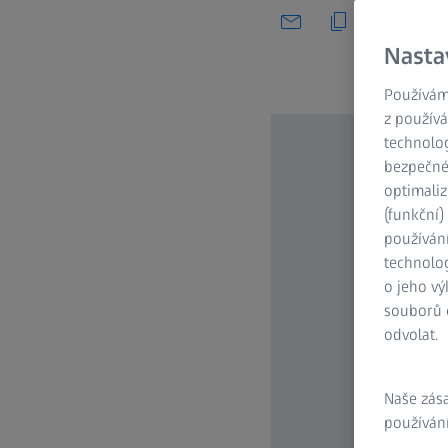
Nasta
Používám
z používá
technolog
bezpečnéh
optimaliz
(funkční
používán
technolog
o jeho vý
souborů c
odvolat.
Naše zás
používání