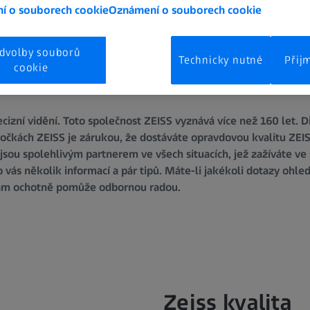
í o souborech cookie
Oznámení o souborech cookie
dvolby souborů
Technicky nutné
Přij
cookie
cizní vidění. Toto společnost ZEISS vyznává více než 160 let. D
očkách ZEISS je zárukou, že dostáváte opravdovou kvalitu ZEISS.
 jsou spolehlivým partnerem ve všech situacích, jež zažíváte 
ro vás několik informací a pár tipů. Máte-li jakékoli dotazy ohl
vám ochotně pomůže odbornou radou.
Zeiss kvalita