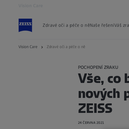
Vision Care
Otevře se na nové kartě
Zdravé oči a péče o ně
Naše řešení
Váš zr
Vision Care
Zdravé oči a péče o ně
POCHOPENÍ ZRAKU
Vše, co 
nových p
ZEISS
24 ČERVNA 2021