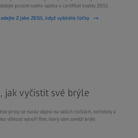
ádejte prosím svého optika o certifikát kvality ZEISS.
ledejte Z jako ZEISS, když vybíráte čočky
jak vyčistit své brýle
isk prstu se naráz objeví na vašich čočkách, nečistoty a
o vlhkost vytvoří film, který vám zamlží brýle.