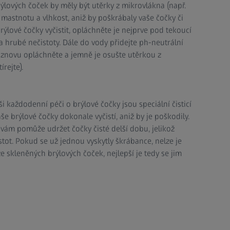
rýlových čoček by měly být utěrky z mikrovlákna (např.
 mastnotu a vlhkost, aniž by poškrábaly vaše čočky či
brýlové čočky vyčistit, opláchněte je nejprve pod tekoucí
a hrubé nečistoty. Dále do vody přidejte ph-neutrální
 znovu opláchněte a jemně je osušte utěrkou z
rejte).
 každodenní péči o brýlové čočky jsou speciální čisticí
še brýlové čočky dokonale vyčistí, aniž by je poškodily.
rý vám pomůže udržet čočky čisté delší dobu, jelikož
stot. Pokud se už jednou vyskytly škrábance, nelze je
ze skleněných brýlových čoček, nejlepší je tedy se jim