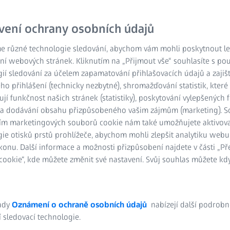
vení ochrany osobních údajů
e různé technologie sledování, abychom vám mohli poskytnout lep
ní webových stránek. Kliknutím na „Přijmout vše“ souhlasíte s po
ií sledování za účelem zapamatování přihlašovacích údajů a zajiš
o přihlášení (technicky nezbytné), shromažďování statistik, které
ují funkčnost našich stránek (statistiky), poskytování vylepšených 
) a dodávání obsahu přizpůsobeného vašim zájmům (marketing). 
ím marketingových souborů cookie nám také umožňujete aktivov
ie otisků prstů prohlížeče, abychom mohli zlepšit analytiku webu
konu. Další informace a možnosti přizpůsobení najdete v části „P
ookie“, kde můžete změnit své nastavení. Svůj souhlas můžete kdy
ady
Oznámení o ochraně osobních údajů
nabízejí další podrobn
 sledovací technologie.