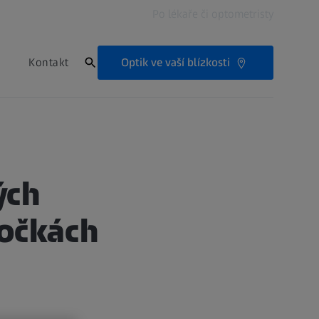
Po lékaře či optometristy
Optik ve vaší blízkosti
Kontakt
ých
čočkách