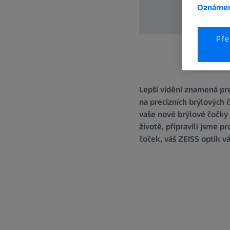
Oznámen
Pře
Lepší vidění znamená pre
na precizních brýlových č
vaše nové brýlové čočky
životě, připravili jsme p
čoček, váš ZEISS optik 