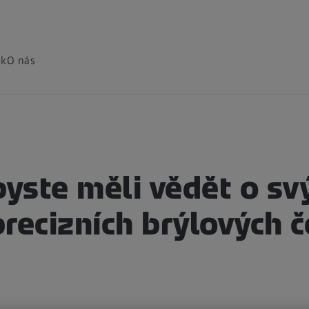
ak
O nás
byste měli vědět o sv
recizních brýlových 