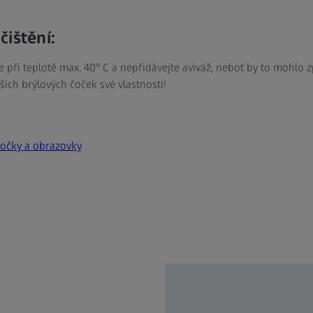
čištění:
 při teplotě max. 40° C a nepřidávejte aviváž, neboť by to mohlo z
vašich brýlových čoček své vlastnosti!
čočky a obrazovky