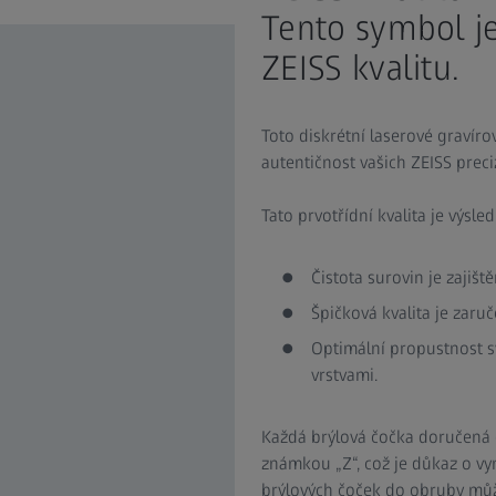
Tento symbol je
ZEISS kvalitu.
Toto diskrétní laserové gravír
autentičnost vašich ZEISS preci
Tato prvotřídní kvalita je výsle
Čistota surovin je zajišt
Špičková kvalita je zaruč
Optimální propustnost sv
vrstvami.
Každá brýlová čočka doručená 
známkou „Z“, což je důkaz o vyn
brýlových čoček do obruby může