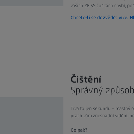
vašich ZEISS čočkách chybí, pož
Chcete-li se dozvědět více: H
Čištění
Správný způsob, 
Trvá to jen sekundu – mastný ot
prach vám znesnadní vidění, neb
Co pak?