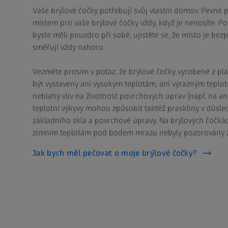
Vaše brýlové čočky potřebují svůj vlastní domov. Pevné 
místem pro vaše brýlové čočky vždy, když je nenosíte. Po
byste měli pouzdro při sobě, ujistěte se, že místo je bez
směřují vždy nahoru.
Vezměte prosím v potaz, že brýlové čočky vyrobené z pl
být vystaveny ani vysokým teplotám, ani výrazným teplo
neblahý vliv na životnost povrchových úprav (např. na anti
teplotní výkyvy mohou způsobit taktéž praskliny v důsle
základního skla a povrchové úpravy. Na brýlových čočkác
zimním teplotám pod bodem mrazu nebyly pozorovány žá
Jak bych měl pečovat o moje brýlové čočky?