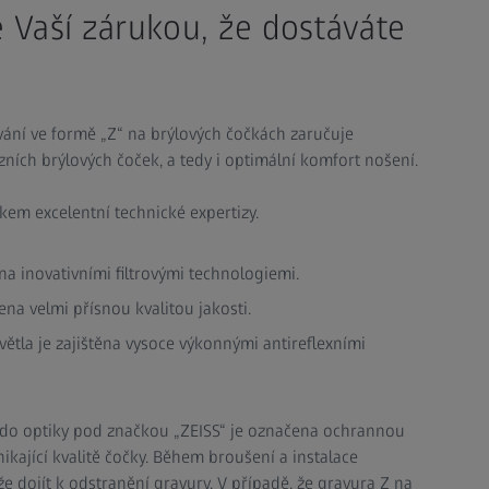
 Vaší zárukou, že dostáváte
ování ve formě „Z“ na brýlových čočkách zaručuje
zních brýlových čoček, a tedy i optimální komfort nošení.
dkem excelentní technické expertizy.
ěna inovativními filtrovými technologiemi.
ena velmi přísnou kvalitou jakosti.
ětla je zajištěna vysoce výkonnými antireflexními
do optiky pod značkou „ZEISS“ je označena ochrannou
ikající kvalitě čočky. Během broušení a instalace
 dojít k odstranění gravury. V případě, že gravura Z na