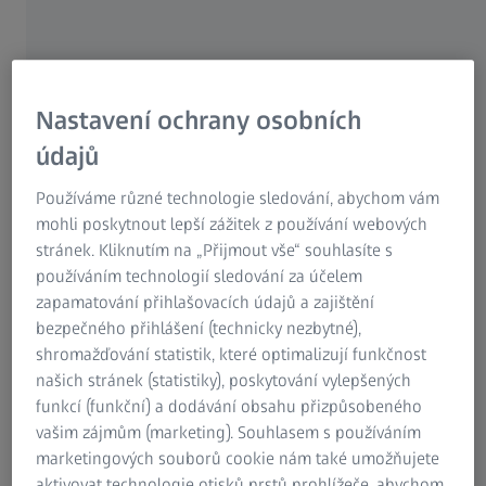
Ty nejlepší běžecké sluneční brýle například zaručují
ochranu před sluncem a zároveň se pohodlně nosí.
Lyžařské brýle musí filtrovat světlo, které se odráží od
sněhu. Zatímco sluneční brýle na tenis nebo baseball musí
Nastavení ochrany osobních
poskytovat ochranu i ostré vidění. Sportovec se v nich
údajů
musí volně a hbitě pohybovat, aniž by je ztratil.
Používáme různé technologie sledování, abychom vám
V rozhovoru s vášnivým rybářem společnost ZEISS
mohli poskytnout lepší zážitek z používání webových
představí zkušenosti člověka, který sluneční brýle používá,
stránek. Kliknutím na „Přijmout vše“ souhlasíte s
aby svůj oblíbený sport mohl vykonávat co nejlépe.
používáním technologií sledování za účelem
zapamatování přihlašovacích údajů a zajištění
bezpečného přihlášení (technicky nezbytné),
shromažďování statistik, které optimalizují funkčnost
našich stránek (statistiky), poskytování vylepšených
funkcí (funkční) a dodávání obsahu přizpůsobeného
vašim zájmům (marketing). Souhlasem s používáním
marketingových souborů cookie nám také umožňujete
aktivovat technologie otisků prstů prohlížeče, abychom