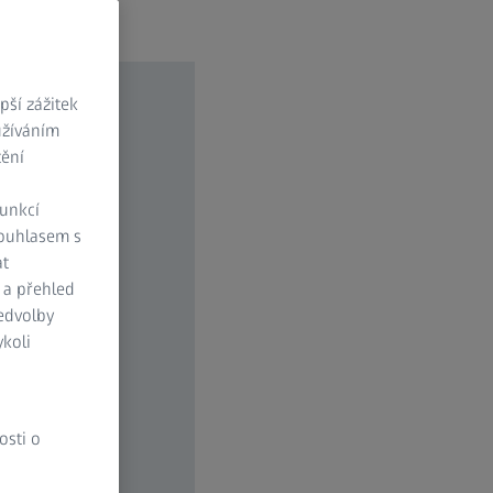
ší zážitek
užíváním
tění
funkcí
Souhlasem s
at
 a přehled
ředvolby
koli
osti o