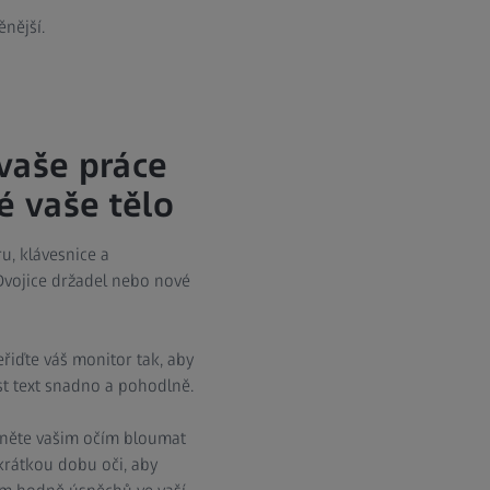
nější.
 vaše práce
é vaše tělo
, klávesnice a
Dvojice držadel nebo nové
řiďte váš monitor tak, aby
st text snadno a pohodlně.
něte vašim očím bloumat
 krátkou dobu oči, aby