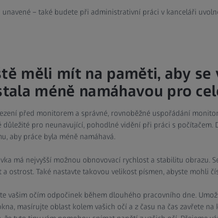
unavené – také budete při administrativní práci v kanceláři uvolně
ště měli mít na paměti, aby se
 stala méně namáhavou pro cel
ezení před monitorem a správné, rovnoběžné uspořádání monitoru
důležité pro neunavující, pohodlné vidění při práci s počítačem. 
mu, aby práce byla méně namáhavá.
ovka má nejvyšší možnou obnovovací rychlost a stabilitu obrazu. Se
 a ostrost. Také nastavte takovou velikost písmen, abyste mohli čí
e vašim očím odpočinek během dlouhého pracovního dne. Umož
 okna, masírujte oblast kolem vašich očí a z času na čas zavřete na