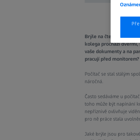
Oznámen
Pře
Brýle na čtení nejsou vž
kolega prochází dveřmi, 
vaše dokumenty a na partn
pracují před monitorem?
Počítač se stal stálým sp
náročná.
Často sedáváme u počítač
toho může být napínání krku
nepříznivě ovlivňuje viděn
pro ně práce stala uvolněn
Jaké brýle jsou pro takové