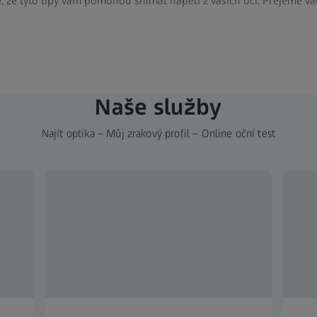
e, že tyto tipy vám pomohou snímat napětí z vašich očí. Přejeme 
Naše služby
Najít optika – Můj zrakový profil – Online oční test