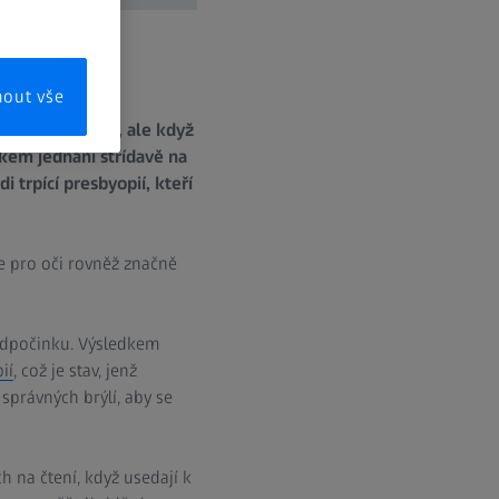
mout vše
t všechno jasně, ale když
lkém jednání střídavě na
 trpící presbyopií, kteří
e pro oči rovněž značně
odpočinku. Výsledkem
ií
, což je stav, jenž
 správných brýlí, aby se
h na čtení, když usedají k