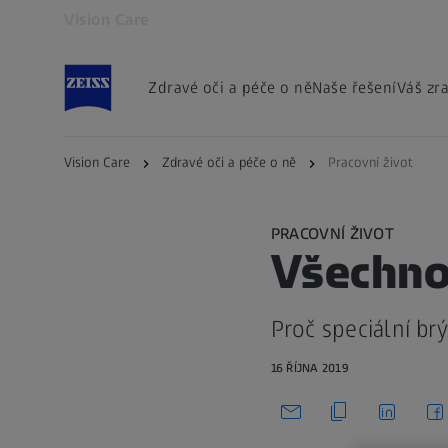
Vision Care
Otevře se na nové kartě
Zdravé oči a péče o ně
Naše řešení
Váš zr
Vision Care
Zdravé oči a péče o ně
Pracovní život
PRACOVNÍ ŽIVOT
Všechno 
Proč speciální br
16 ŘÍJNA 2019