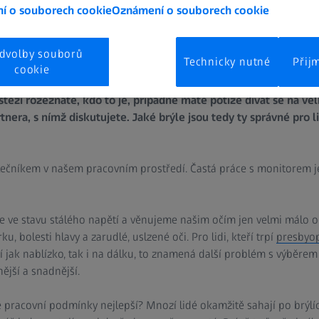
í o souborech cookie
Oznámení o souborech cookie
dvolby souborů
Technicky nutné
Přij
cookie
dy ideální pro práci u stolu. Když čtete dokumenty, můžete vidě
stěží rozeznáte, kdo to je, případně máte potíže dívat se na ve
era, s nímž diskutujete. Jaké brýle jsou tedy ty správné pro lidi
olečníkem v našem pracovním prostředí. Častá práce s monitorem j
e ve stavu stálého napětí a věnujeme našim očím jen velmi málo 
, bolesti hlavy a zarudlé, uslzené oči. Pro lidi, kteří trpí
presbyop
í jak nablízko, tak i na dálku, to znamená další problém s výběrem
ější a snadnější.
 pracovní podmínky nejlepší? Mnozí lidé okamžitě sahají po brýlíc