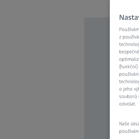
Nasta
Používám
z používá
technolog
bezpečnéh
optimaliz
(funkční
používán
technolog
o jeho vý
souborů c
odvolat.
Naše zás
používání