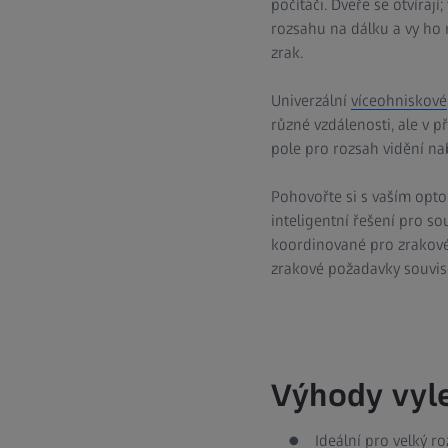
počítači. Dveře se otvíraj
rozsahu na dálku a vy ho 
zrak.
Univerzální
víceohniskové
různé vzdálenosti, ale v 
pole pro rozsah vidění nab
Pohovořte si s vaším opto
inteligentní řešení pro sou
koordinované pro zrakové 
zrakové požadavky souvisej
Výhody vyle
Ideální pro velký ro