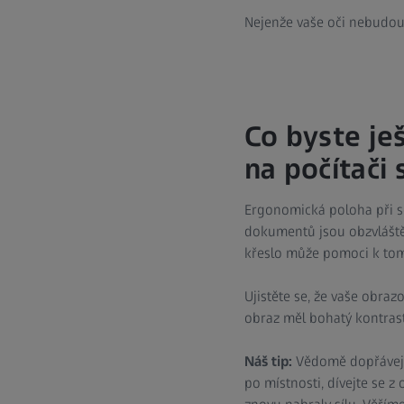
Nejenže vaše oči nebudou 
Co byste je
na počítači
Ergonomická poloha při s
dokumentů jsou obzvláště 
křeslo může pomoci k to
Ujistěte se, že vaše obraz
obraz měl bohatý kontrast
Náš tip:
Vědomě dopřávejt
po místnosti, dívejte se z