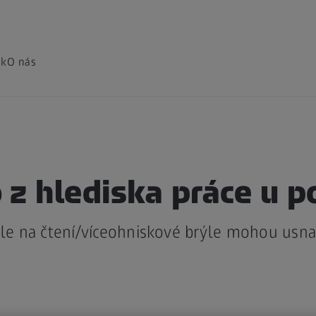
ak
O nás
z hlediska práce u p
ýle na čtení/víceohniskové brýle mohou usnad