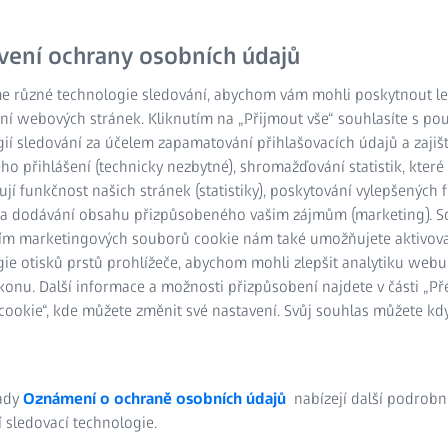
vení ochrany osobních údajů
e různé technologie sledování, abychom vám mohli poskytnout lep
ní webových stránek. Kliknutím na „Přijmout vše“ souhlasíte s po
ií sledování za účelem zapamatování přihlašovacích údajů a zajiš
o přihlášení (technicky nezbytné), shromažďování statistik, které
ují funkčnost našich stránek (statistiky), poskytování vylepšených 
) a dodávání obsahu přizpůsobeného vašim zájmům (marketing). 
ím marketingových souborů cookie nám také umožňujete aktivov
ie otisků prstů prohlížeče, abychom mohli zlepšit analytiku webu
konu. Další informace a možnosti přizpůsobení najdete v části „P
ookie“, kde můžete změnit své nastavení. Svůj souhlas můžete kdy
ady
Oznámení o ochraně osobních údajů
nabízejí další podrobn
 sledovací technologie.