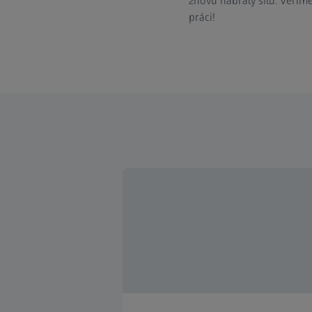
znovu nabraly sílu. Věřím
práci!