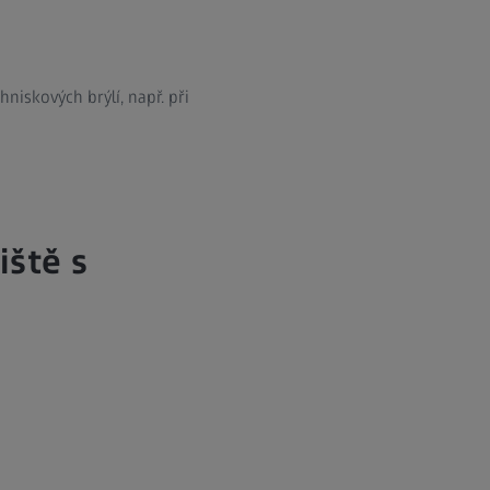
hniskových brýlí, např. při
iště s