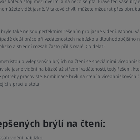
í; váš kolega stojí mezi dveřmi a na něco se ptá. Právě teď vaše brý
nemůžete vidět jasně. V takové chvíli můžete mžourat přes obrubu 
brýle také nejsou perfektním řešením pro jasné vidění. Mohou v
případě delší práce při vzdálenostech nablízko a dlouhodobějšího 
lízko a střední rozsah často příliš malé. Co dělat?
metristou o vylepšených brýlích na čtení se speciálními víceohnis
visle jasné vidění na blízké až střední vzdálenosti, tedy řešení, kter
potřeby pracoviště. Kombinace brýlí na čtení a víceohniskových 
ící s prací u stolu.
pšených brýlí na čtení:
zsah vidění nablízko.