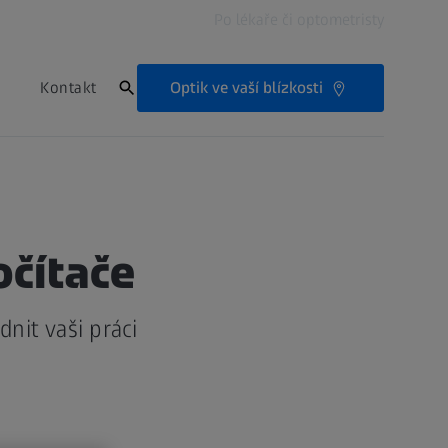
Po lékaře či optometristy
Optik ve vaší blízkosti
Kontakt
očítače
nit vaši práci