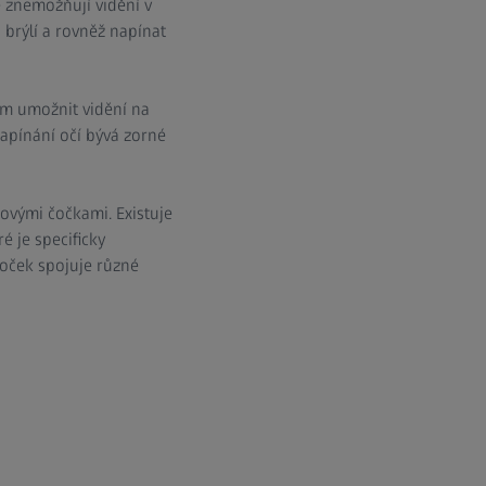
le znemožňují vidění v
brýlí a rovněž napínat
ám umožnit vidění na
napínání očí bývá zorné
kovými čočkami. Existuje
é je specificky
čoček spojuje různé