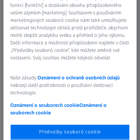
Skupina ZEISS
funkcí (funkční) a dodávání obsahu přizpůsobeného
Online oční test
vašim zájmům (marketing). Souhlasem s používáním
marketingových souborů cookie nám také umožňujete
Čisticí prostředky a ubrousky na brýlové
aktivovat technologie otisků prstů prohlížeče, abychom
čočky
mohli zlepšit analytiku webu a přehled o jeho výkonu.
Další informace a možnosti přizpůsobení najdete v části
„Předvolby souborů cookie“, kde můžete změnit své
O SPOLEČNOSTI ZEISS
nastavení. Svůj souhlas můžete kdykoli odvolat.
O nás
Naše zásady
Oznámení o ochraně osobních údajů
nabízejí další podrobnosti o používání sledovací
Kariéra
technologie.
Oznámení o souborech cookie
Oznámení o
Novinky v ZEISS Group
souborech cookie
Compliance
Předvolby souborů cookie