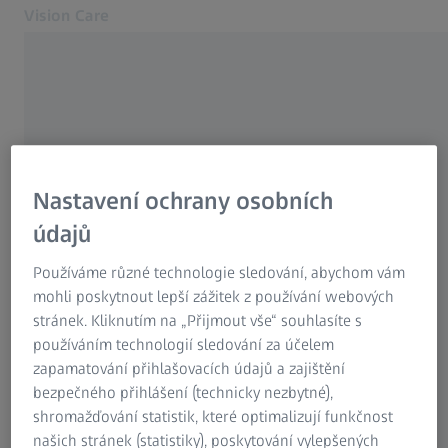
Vision Care
Otevře se na nové kartě
Zdravé oči a péče o ně
Zdravé oči a péče o ně
Naše řešení
Váš zrak
Nastavení ochrany osobních
O nás
údajů
Kontakt
ČASTO POUŽÍVANÉ
Optik ve vaší blízkosti
Používáme různé technologie sledování, abychom vám
mohli poskytnout lepší zážitek z používání webových
Proč je dobré vidění tak důležité
Po lékaře či optometristy
stránek. Kliknutím na „Přijmout vše“ souhlasíte s
Související webové stránky ZEISS
používáním technologií sledování za účelem
Progresivní brýlové čočky
zapamatování přihlašovacích údajů a zajištění
Vision Care po lékaře či optometristy
bezpečného přihlášení (technicky nezbytné),
ZEISS Sunlens
Brýle na dálku a brýle na čtení
shromažďování statistik, které optimalizují funkčnost
Informace o zbytkových rizicích
našich stránek (statistiky), poskytování vylepšených