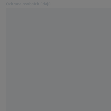
Ochrana osobních údajů
Otevře se na nové kartě
Oznámení o souborech cookie
Kontaktujte nás
Související webové stránky ZEISS
Skupina ZEISS