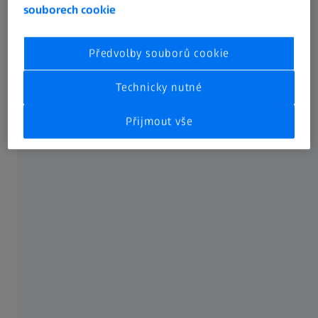
souborech cookie
Máte právo na opravu a/nebo doplnění vašich údajů
prostřednictvím dodatečného prohlášení. Rovněž máte
Předvolby souborů cookie
právo na vymazání vašich údajů pro účely, pro které byly
shromážděny, nebo na omezení jejich zpracování.
Technicky nutné
5. Právo podat stížnost
Přijmout vše
V případě, že máte důvod ke stížnosti, máte právo podat
stížnost u dozorového úřadu nebo u našeho pověřence
pro ochranu osobních údajů. Chcete-li uplatnit práva vůči
naší společnosti, kontaktujte prosím kontaktní osobu
uvedenou na začátku tohoto oznámení o ochraně údajů.
Agencija za zaštitu osobnih podataka
Kategorie údajů a příjemci údajů