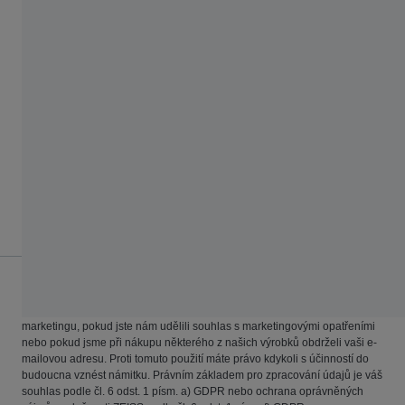
Toto zpracování je založeno na vašem souhlasu, pokud
nás dobrovolně kontaktujete prostřednictvím
poskytnutých kanálů, plnění smlouvy nebo provádění
předsmluvních opatření nebo na oprávněném zájmu
společnosti ZEISS poskytovat efektivní zákaznický servis.
Další informace o možných nahrávkách hovorů nebo
chatů naleznete v sekci "
Nahrávky
".
Marketing/zpravodaj
Společnost ZEISS používá osobní údaje pro opatření přímého
marketingu, pokud jste nám udělili souhlas s marketingovými opatřeními
nebo pokud jsme při nákupu některého z našich výrobků obdrželi vaši e-
mailovou adresu. Proti tomuto použití máte právo kdykoli s účinností do
budoucna vznést námitku. Právním základem pro zpracování údajů je váš
souhlas podle čl. 6 odst. 1 písm. a) GDPR nebo ochrana oprávněných