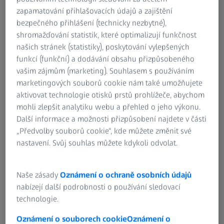
zapamatování přihlašovacích údajů a zajištění
2. Právo na odvolání/námitku
bezpečného přihlášení (technicky nezbytné),
shromažďování statistik, které optimalizují funkčnost
Pokud jste nám udělili souhlas s určitým zpracováním
našich stránek (statistiky), poskytování vylepšených
vašich údajů, máte právo tento souhlas kdykoli s účinností
funkcí (funkční) a dodávání obsahu přizpůsobeného
do budoucna odvolat.
vašim zájmům (marketing). Souhlasem s používáním
marketingových souborů cookie nám také umožňujete
Pokud zpracováváme vaše osobní údaje v rámci
aktivovat technologie otisků prstů prohlížeče, abychom
vyvažování zájmů z důvodu našeho převažujícího
mohli zlepšit analytiku webu a přehled o jeho výkonu.
oprávněného zájmu, máte právo proti tomuto zpracování
Další informace a možnosti přizpůsobení najdete v části
kdykoli s účinností do budoucna vznést námitku.
„Předvolby souborů cookie“, kde můžete změnit své
nastavení. Svůj souhlas můžete kdykoli odvolat.
3. Právo na přenositelnost údajů
Máte právo od nás požadovat předání vašich osobních
Naše zásady
Oznámení o ochraně osobních údajů
údajů jinému subjektu.
nabízejí další podrobnosti o používání sledovací
technologie.
4. Právo na opravu, výmaz nebo omezení zpracování
údajů.
Oznámení o souborech cookie
Oznámení o