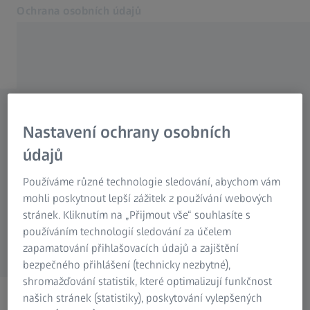
Ochrana osobních údajů
Otevře se na nové kartě
Oznámení o souborech cookie
Kontaktujte nás
Žádost o ochranu osobních
Nastavení ochrany osobních
Související webové stránky ZEISS
údajů
údajů
Skupina ZEISS
Používáme různé technologie sledování, abychom vám
Máte-li jakékoli dotazy týkající se ochrany
mohli poskytnout lepší zážitek z používání webových
osobních údajů, neváhejte použít níže uvedený
stránek. Kliknutím na „Přijmout vše“ souhlasíte s
používáním technologií sledování za účelem
formulář. Vždy jsme připraveni vám pomoci!
zapamatování přihlašovacích údajů a zajištění
bezpečného přihlášení (technicky nezbytné),
shromažďování statistik, které optimalizují funkčnost
našich stránek (statistiky), poskytování vylepšených