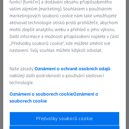
funkcí (funkční) a dodávání obsahu přizpůsobeného
vašim zájmům (marketing). Souhlasem s používáním
Poznámka k použití souborů
marketingových souborů cookie nám také umožňujete
cookie
aktivovat technologie otisků prstů prohlížeče, abychom
mohli zlepšit analytiku webu a přehled o jeho výkonu.
Další informace a možnosti přizpůsobení najdete v části
Požadavek ohledně ochrany
„Předvolby souborů cookie“, kde můžete změnit své
nastavení. Svůj souhlas můžete kdykoli odvolat.
osobních údajů
Naše zásady
Oznámení o ochraně osobních údajů
nabízejí další podrobnosti o používání sledovací
technologie.
Oznámení o souborech cookie
Oznámení o
ČASTO POUŽÍVANÉ
souborech cookie
Oznámení o souborech cookie
Předvolby souborů cookie