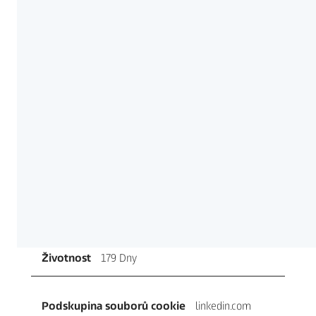
_pinterest_ct_ua
Třetí strana
364 Dny
demdex.net
demdex
Třetí strana
179 Dny
linkedin.com