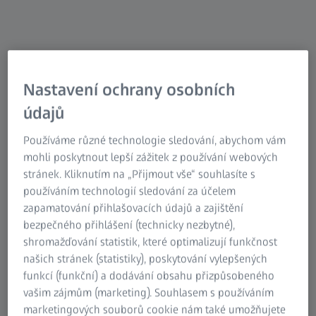
workshop. Pokud Vás zajímají moderní trendy
v mikroskopii jako je Correlative workflow
SEM + XRM -
zaregistrujte se.
Přednášet budou mezinárodní aplikační
experti firmy ZEISS a uznávaní odborníci na
Nastavení ochrany osobních
materiálový výzkum, kteří se zabývají
údajů
světelnou, elektronovou a X-Ray mikroskopií.
Bude vyhrazen prostor i pro Vaše případné
Používáme různé technologie sledování, abychom vám
mohli poskytnout lepší zážitek z používání webových
dotazy.
Lze se účastnit i prostřednictvím
stránek. Kliknutím na „Přijmout vše“ souhlasíte s
online přenosu.
používáním technologií sledování za účelem
zapamatování přihlašovacích údajů a zajištění
Můžete se těšit na:
bezpečného přihlášení (technicky nezbytné),
shromažďování statistik, které optimalizují funkčnost
přednášky zabývající se Correlative
našich stránek (statistiky), poskytování vylepšených
workflow SEM a XRM
funkcí (funkční) a dodávání obsahu přizpůsobeného
vašim zájmům (marketing). Souhlasem s používáním
praktickou ukázku světelných a
marketingových souborů cookie nám také umožňujete