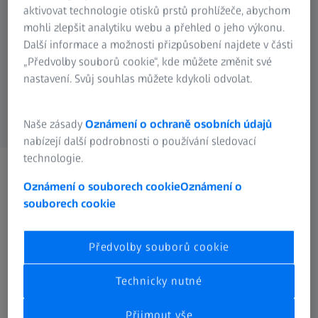
elektronových mikroskopů
aktivovat technologie otisků prstů prohlížeče, abychom
mohli zlepšit analytiku webu a přehled o jeho výkonu.
prohlídku společné univerzitní laboratoře
Další informace a možnosti přizpůsobení najdete v části
TUL a ŠKODA AUTO - UNI.Lab
„Předvolby souborů cookie“, kde můžete změnit své
nastavení. Svůj souhlas můžete kdykoli odvolat.
Naše zásady
Oznámení o ochraně osobních údajů
nabízejí další podrobnosti o používání sledovací
technologie.
Oznámení o souborech cookie
Oznámení o
Obsah
souborech cookie
Předvolby souborů cookie
Program 4.10.2023
Technicky nutné
Přednášky budou v češtině s výjimkou zahraničních speakeru
Přijmout vše