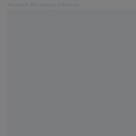
Research Microscopy Solutions
Otevře se na nové kartě
Online Obchod
Související webové stránky ZEISS
Skupina ZEISS