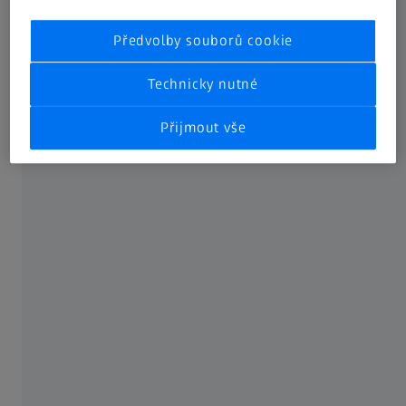
360°
Předvolby souborů cookie
O SPOLEČNOSTI ZEISS
Technicky nutné
Přijmout vše
Informace
Kariéra
Novinky
Compliance
SOCIÁLNÍ SÍTĚ