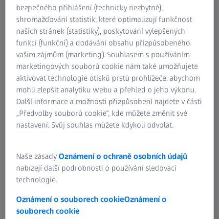
bezpečného přihlášení (technicky nezbytné),
Kontaktujte nás
shromažďování statistik, které optimalizují funkčnost
našich stránek (statistiky), poskytování vylepšených
funkcí (funkční) a dodávání obsahu přizpůsobeného
vašim zájmům (marketing). Souhlasem s používáním
Jak vám můžeme pomoci?
marketingových souborů cookie nám také umožňujete
aktivovat technologie otisků prstů prohlížeče, abychom
mohli zlepšit analytiku webu a přehled o jeho výkonu.
Další informace a možnosti přizpůsobení najdete v části
Vyhledejte si svou nejbližší kontaktní
„Předvolby souborů cookie“, kde můžete změnit své
nastavení. Svůj souhlas můžete kdykoli odvolat.
osobu ze společnosti ZEISS
Naše zásady
Oznámení o ochraně osobních údajů
nabízejí další podrobnosti o používání sledovací
technologie.
ČASTO POUŽÍVANÉ
Oznámení o souborech cookie
Oznámení o
souborech cookie
Muzeum Optiky ZEISS Pohledem v Úhlu