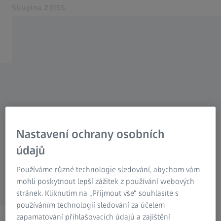
Skupina ZEISS
Otevře se na nové kartě
Česká republika
Kontakt
MÁTE NĚJAKÉ DOTAZY?
Kontaktujte nás
Související webové stránky ZEISS
ZEISS Group International
Neváhejte nás kontaktovat přímo. Obrátíte-li
Nastavení ochrany osobních
se na nás prostřednictvím níže uvedeného
údajů
kontaktního formuláře, rádi zodpovíme vaše
Používáme různé technologie sledování, abychom vám
dotazy.
mohli poskytnout lepší zážitek z používání webových
stránek. Kliknutím na „Přijmout vše“ souhlasíte s
používáním technologií sledování za účelem
zapamatování přihlašovacích údajů a zajištění