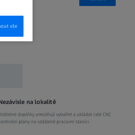
mout vše
Nezávisle na lokalitě
Volitelné doplňky umožňují vytvářet a ukládat celé CNC
kontrolní plány na vzdálené pracovní stanici.