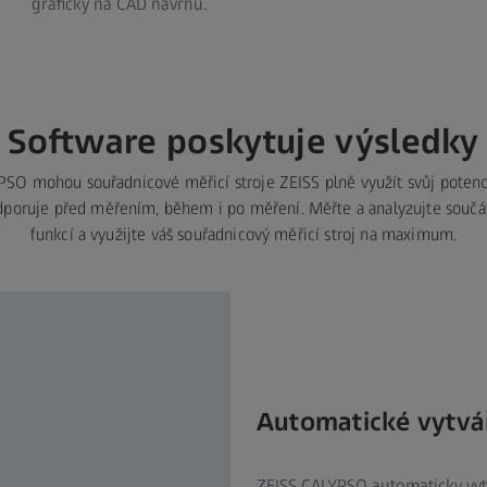
graficky na CAD návrhu.
Software poskytuje výsledky
SO mohou souřadnicové měřicí stroje ZEISS plně využít svůj potenci
odporuje před měřením, během i po měření. Měřte a analyzujte součá
funkcí a využijte váš souřadnicový měřicí stroj na maximum.
Automatické vytvá
ZEISS CALYPSO automaticky vyt