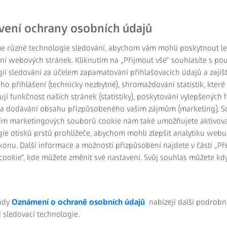
V kombinaci s měřicími 
komplexní systém. Softw
vení ochrany osobních údajů
Díky mnoha volitelným 
nástroje i pro speciální 
e různé technologie sledování, abychom vám mohli poskytnout lep
ní webových stránek. Kliknutím na „Přijmout vše“ souhlasíte s po
Podívejte se na video
ií sledování za účelem zapamatování přihlašovacích údajů a zajiš
o přihlášení (technicky nezbytné), shromažďování statistik, které
ují funkčnost našich stránek (statistiky), poskytování vylepšených 
) a dodávání obsahu přizpůsobeného vašim zájmům (marketing). 
ím marketingových souborů cookie nám také umožňujete aktivov
ie otisků prstů prohlížeče, abychom mohli zlepšit analytiku webu
konu. Další informace a možnosti přizpůsobení najdete v části „P
ookie“, kde můžete změnit své nastavení. Svůj souhlas můžete kdy
ady
Oznámení o ochraně osobních údajů
nabízejí další podrobn
 sledovací technologie.