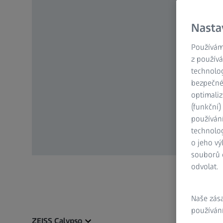
Nasta
Používám
z používá
technolog
bezpečnéh
optimaliz
(funkční
používán
technolog
o jeho vý
souborů c
odvolat.
Naše zás
používání
ZEISS Calypso