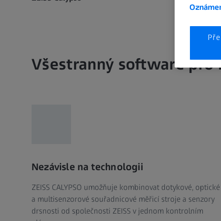
Oznámen
Pře
Všestranný software pro
Nezávisle na technologii
ZEISS CALYPSO umožňuje kombinovat dotykové, optické
a multisenzorové souřadnicové měřicí stroje a senzory
drsnosti od společnosti ZEISS v jednom kontrolním