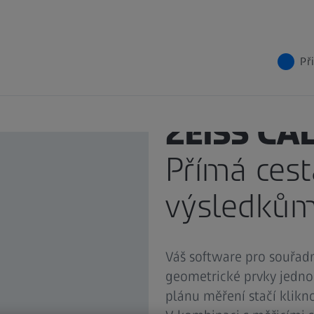
Př
ZEISS CA
Přímá cest
výsledků
Váš software pro souřadn
geometrické prvky jednod
plánu měření stačí klik