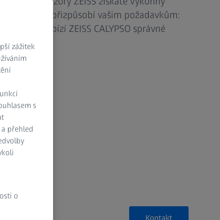
systémy a senzory ZEISS získáte výkonný
are se navíc přizpůsobí vašim požadavkům:
doplňkům nabízí ZEISS CALYPSO správné
požadavky.
ší zážitek
užíváním
tění
funkcí
Souhlasem s
at
 a přehled
ředvolby
koli
osti o
Kontakt