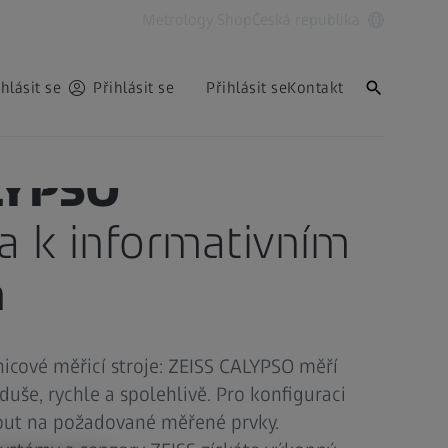
Metrology Shop
Česká republika
ihlásit se
Přihlásit se
Přihlásit se
Kontakt
LYPSO
a k informativním
m
icové měřicí stroje: ZEISS CALYPSO měří
uše, rychle a spolehlivě. Pro konfiguraci
nout na požadované měřené prvky.