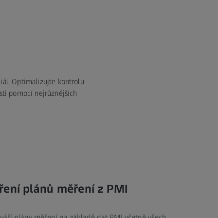
ál. Optimalizujte kontrolu
sti pomocí nejrůznějších
ření plánů měření z PMI
váří plány měření na základě dat PMI včetně všech