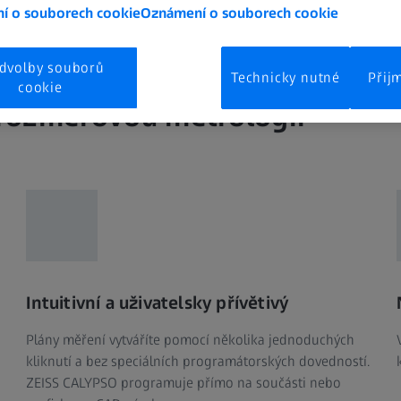
í o souborech cookie
Oznámení o souborech cookie
dvolby souborů
Technicky nutné
Přij
cookie
 rozměrovou metrologii
Intuitivní a uživatelsky přívětivý
Plány měření vytváříte pomocí několika jednoduchých
kliknutí a bez speciálních programátorských dovedností.
ZEISS CALYPSO programuje přímo na součásti nebo