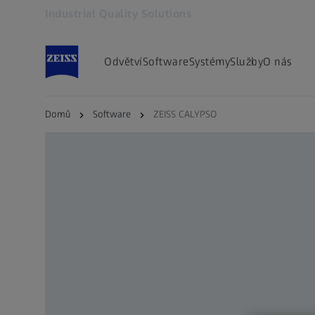
Industrial Quality Solutions
Otevře se na nové kartě
Odvětví
Software
Systémy
Služby
O nás
Domů
Software
ZEISS CALYPSO